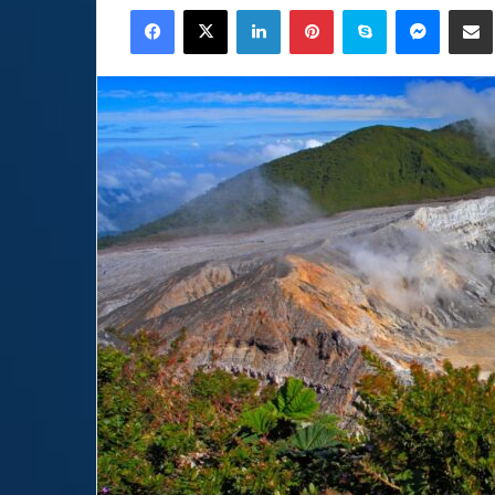
Facebook
X
LinkedIn
Pinterest
Skype
Messen
C
email