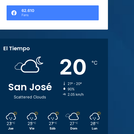
62.610
Fans
El Tiempo
20
℃
San José
21º - 20º
90%
2.05 km/h
Scattered Clouds
23
25
27
27
26
℃
℃
℃
℃
℃
Jue
Vie
Sáb
Dom
Lun