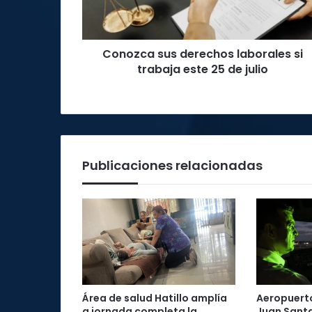
este
25
de
Conozca sus derechos laborales si
julio
trabaja este 25 de julio
Publicaciones relacionadas
Área de salud Hatillo amplía
Aeropuerto
a jornada completa la
Juan Santa