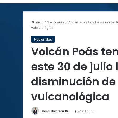
Inicio
/
Nacionales
/
Volcán Poás tendrá su reapertu
vulcanológica
Nacionales
Volcán Poás te
este 30 de julio
disminución de
vulcanológica
Send
Daniel Baldizon
julio 23, 2025
an