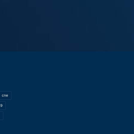
cne
19