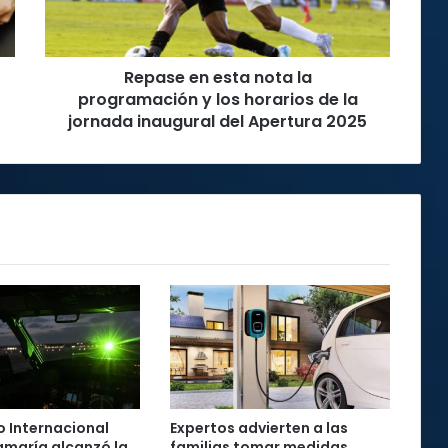
y
los
horarios
Repase en esta nota la
de
la
programación y los horarios de la
jornada
jornada inaugural del Apertura 2025
inaugural
del
Apertura
2025
 Internacional
Expertos advierten a las
maría alcanzó la
familias tomar medidas