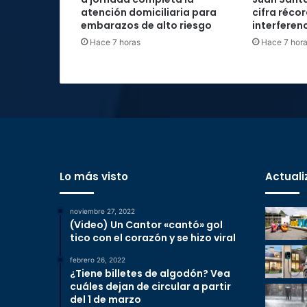
atención domiciliaria para
cifra réco
embarazos de alto riesgo
interferenc
Hace 7 horas
Hace 7 hor
Lo más visto
Actuali
noviembre 27, 2022
(Video) Un Cantor «cantó» gol
tico con el corazón y se hizo viral
febrero 26, 2022
¿Tiene billetes de algodón? Vea
cuáles dejan de circular a partir
del 1 de marzo