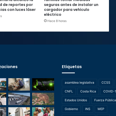
rd de reportes por
seguras antes de instalar un
ias con luces láser
cargador para vehículo
eléctrico
as
Hace 8 horas
zaciones
Etiquetas
asamblea legislativa
CCSS
CNFL
Costa Rica
COVID-
Estados Unidos
Fuerza Pública
Gobierno
INS
MEP