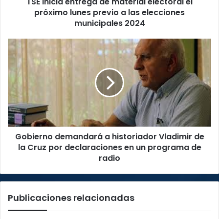
TSE inicia entrega de material electoral el
previo
a
próximo lunes previo a las elecciones
las
municipales 2024
elecciones
municipales
Gobierno
2024
demandará
a
historiador
Vladimir
de
la
Cruz
por
Gobierno demandará a historiador Vladimir de
declaraciones
en
la Cruz por declaraciones en un programa de
un
radio
programa
de
radio
Publicaciones relacionadas