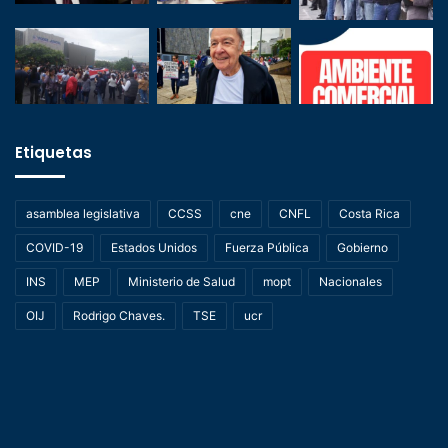
Etiquetas
asamblea legislativa
CCSS
cne
CNFL
Costa Rica
COVID-19
Estados Unidos
Fuerza Pública
Gobierno
INS
MEP
Ministerio de Salud
mopt
Nacionales
OIJ
Rodrigo Chaves.
TSE
ucr