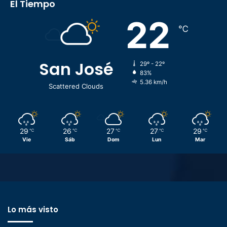
El Tiempo
22
℃
San José
29º - 22º
83%
5.36 km/h
Scattered Clouds
29
26
27
27
29
℃
℃
℃
℃
℃
Vie
Sáb
Dom
Lun
Mar
Lo más visto