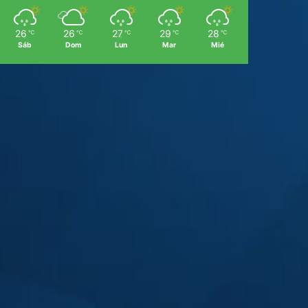
26
26
27
29
28
℃
℃
℃
℃
℃
Sáb
Dom
Lun
Mar
Mié