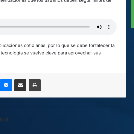
mendaciones que los usuarios deben seguir antes de
plicaciones cotidianas, por lo que se debe fortalecer la
 tecnología se vuelve clave para aprovechar sus
kype
Messenger
Compartir por correo electrónico
Imprimir
iel