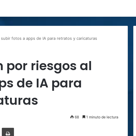
 subir fotos a apps de IA para retratos y caricaturas
 por riesgos al
pps de IA para
caturas
68
1 minuto de lectura
ger
ompartir por correo electrónico
Imprimir