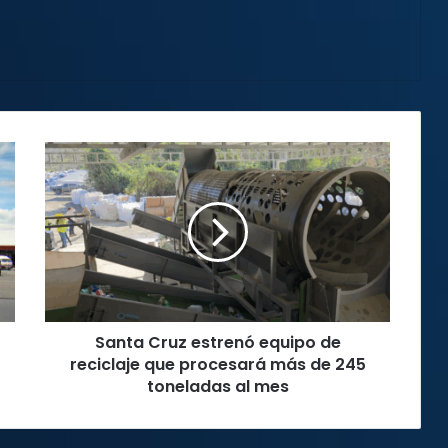
Santa
Cruz
estrenó
equipo
de
reciclaje
que
procesará
más
Santa Cruz estrenó equipo de
de
245
reciclaje que procesará más de 245
toneladas
toneladas al mes
al
mes