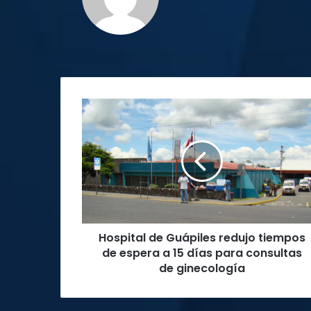
Hospital
de
Guápiles
redujo
tiempos
de
espera
a
15
Hospital de Guápiles redujo tiempos
días
para
de espera a 15 días para consultas
consultas
de ginecología
de
ginecología