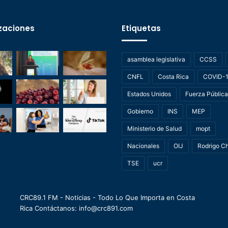
zaciones
Etiquetas
asamblea legislativa
CCSS
CNFL
Costa Rica
COVID-
Estados Unidos
Fuerza Pública
Gobierno
INS
MEP
Ministerio de Salud
mopt
Nacionales
OIJ
Rodrigo C
TSE
ucr
CRC89.1 FM - Noticias - Todo Lo Que Importa en Costa
Rica Contáctanos: info@crc891.com