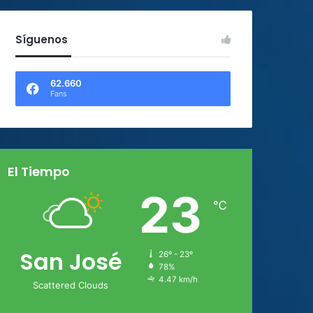
Síguenos
62.660
Fans
El Tiempo
23
℃
San José
26º - 23º
78%
4.47 km/h
Scattered Clouds