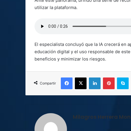
Ante este panorama, brindó una serie de reco
utilizar la plataforma.
El especialista concluyó que la IA crecerá en a
educación digital y el uso responsable de este
beneficios y minimizar los riesgos.
Facebook
X
LinkedIn
Pinterest
S
Compartir
Milagros Herrera Mont