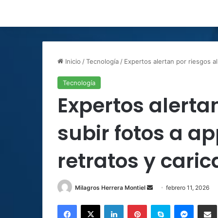
Inicio
/
Tecnología
/
Expertos alertan por riesgos al
Tecnología
Expertos alertan
subir fotos a a
retratos y cari
Send
Milagros Herrera Montiel
febrero 11, 2026
an
Facebook
X
LinkedIn
Pinterest
Skype
Messen
C
email