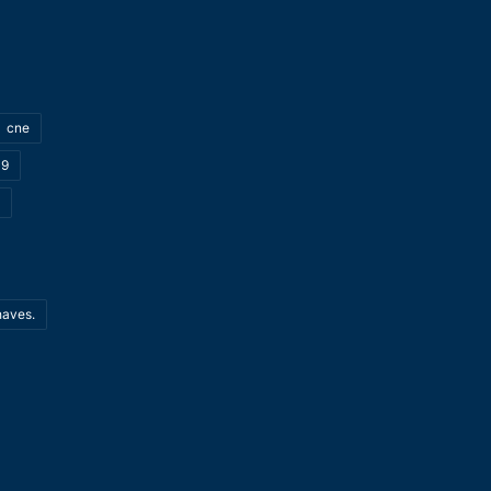
cne
19
haves.