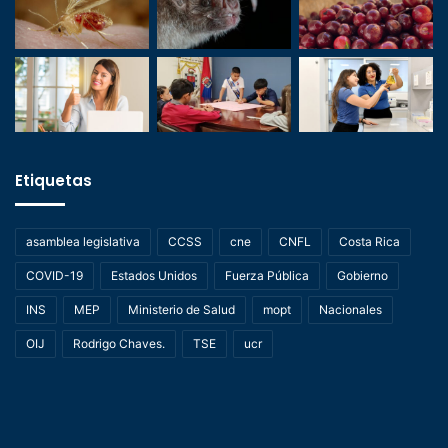
Etiquetas
asamblea legislativa
CCSS
cne
CNFL
Costa Rica
COVID-19
Estados Unidos
Fuerza Pública
Gobierno
INS
MEP
Ministerio de Salud
mopt
Nacionales
OIJ
Rodrigo Chaves.
TSE
ucr