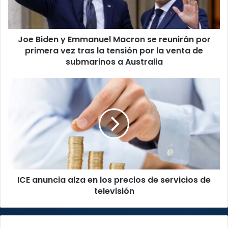
reunirán
por
primera
Joe Biden y Emmanuel Macron se reunirán por
vez
tras
primera vez tras la tensión por la venta de
la
submarinos a Australia
tensión
por
ICE
la
anuncia
venta
alza
de
en
submarinos
los
a
precios
Australia
de
servicios
de
ICE anuncia alza en los precios de servicios de
televisión
televisión