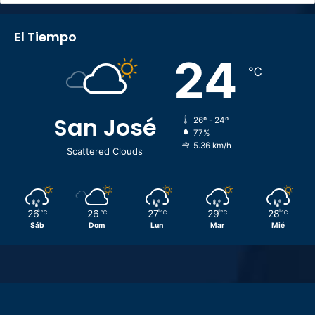
El Tiempo
24
℃
San José
26º - 24º
77%
5.36 km/h
Scattered Clouds
26
26
27
29
28
℃
℃
℃
℃
℃
Sáb
Dom
Lun
Mar
Mié