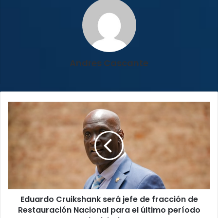
Andres Cascante
Eduardo
Cruikshank
será
jefe
de
fracción
de
Restauración
Nacional
Eduardo Cruikshank será jefe de fracción de
para
el
Restauración Nacional para el último período