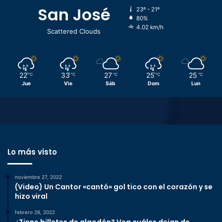
San José
23º - 21º
80%
4.02 km/h
Scattered Clouds
22
33
27
25
25
℃
℃
℃
℃
℃
Jue
Vie
Sáb
Dom
Lun
Lo más visto
noviembre 27, 2022
(Video) Un Cantor «cantó» gol tico con el corazón y se
hizo viral
febrero 26, 2022
¿Tiene billetes de algodón? Vea cuáles dejan de