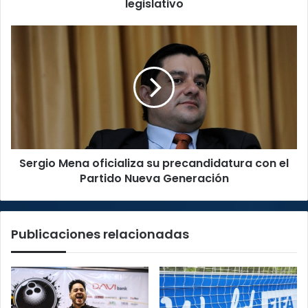
último
legislativo
período
legislativo
Sergio
Mena
oficializa
su
precandidatura
con
el
Partido
Nueva
Sergio Mena oficializa su precandidatura con el
Generación
Partido Nueva Generación
Publicaciones relacionadas