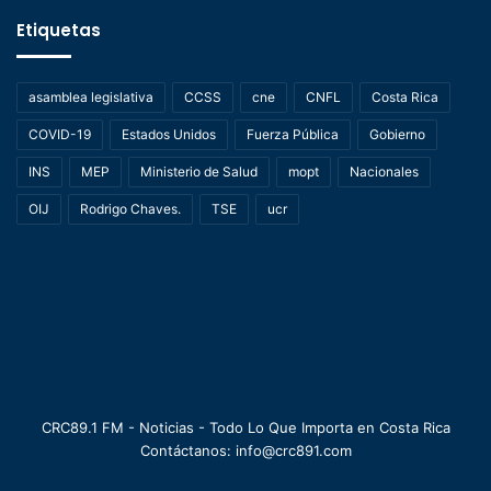
Etiquetas
asamblea legislativa
CCSS
cne
CNFL
Costa Rica
COVID-19
Estados Unidos
Fuerza Pública
Gobierno
INS
MEP
Ministerio de Salud
mopt
Nacionales
OIJ
Rodrigo Chaves.
TSE
ucr
CRC89.1 FM - Noticias - Todo Lo Que Importa en Costa Rica
Contáctanos: info@crc891.com