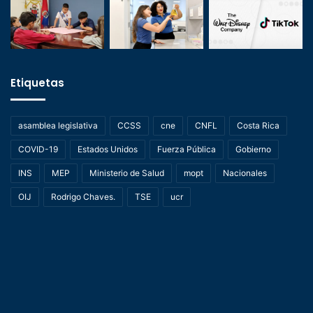
Etiquetas
asamblea legislativa
CCSS
cne
CNFL
Costa Rica
COVID-19
Estados Unidos
Fuerza Pública
Gobierno
INS
MEP
Ministerio de Salud
mopt
Nacionales
OIJ
Rodrigo Chaves.
TSE
ucr