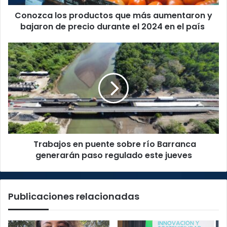
de
Conozca los productos que más aumentaron y
precio
durante
bajaron de precio durante el 2024 en el país
el
2024
Trabajos
en
en
el
puente
país
sobre
río
Barranca
generarán
paso
regulado
Trabajos en puente sobre río Barranca
este
jueves
generarán paso regulado este jueves
Publicaciones relacionadas