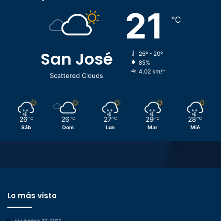
21
℃
San José
26º - 20º
85%
4.02 km/h
Scattered Clouds
26
26
27
29
28
℃
℃
℃
℃
℃
Sáb
Dom
Lun
Mar
Mié
Lo más visto
noviembre 27, 2022