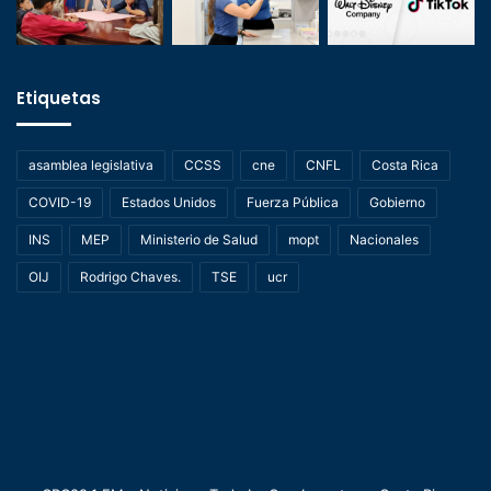
Etiquetas
asamblea legislativa
CCSS
cne
CNFL
Costa Rica
COVID-19
Estados Unidos
Fuerza Pública
Gobierno
INS
MEP
Ministerio de Salud
mopt
Nacionales
OIJ
Rodrigo Chaves.
TSE
ucr