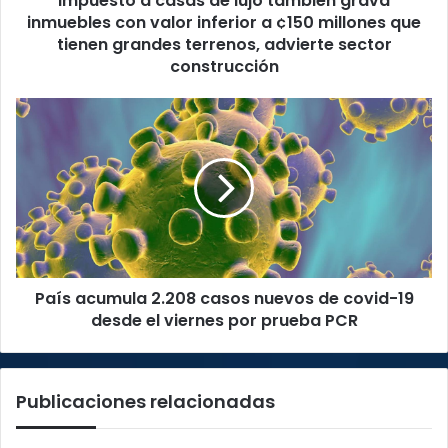
Impuesto a casas de lujo también grava
inferior
inmuebles con valor inferior a ¢150 millones que
a
tienen grandes terrenos, advierte sector
¢150
construcción
millones
que
País
tienen
acumula
grandes
2.208
terrenos,
casos
advierte
nuevos
sector
de
construcción
covid-
19
desde
País acumula 2.208 casos nuevos de covid-19
el
viernes
desde el viernes por prueba PCR
por
prueba
PCR
Publicaciones relacionadas