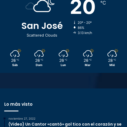
20
℃
San José
20º - 20º
86%
3.13 km/h
Scattered Clouds
26
26
26
26
28
℃
℃
℃
℃
℃
Sáb
Dom
Lun
Mar
Mié
Lo más visto
noviembre 27, 2022
(Video) Un Cantor «cantó» gol tico con el corazón y se