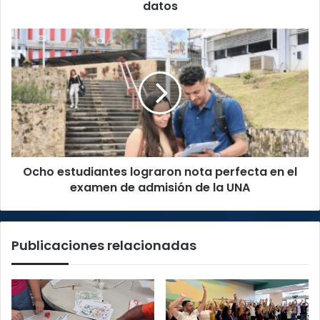
proteger
datos
sus
datos
Ocho
estudiantes
lograron
nota
perfecta
en
el
examen
de
Ocho estudiantes lograron nota perfecta en el
admisión
de
examen de admisión de la UNA
la
UNA
Publicaciones relacionadas