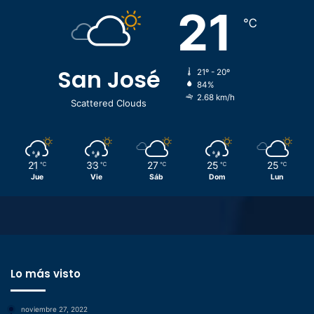
21
℃
San José
21º - 20º
84%
2.68 km/h
Scattered Clouds
21
33
27
25
25
℃
℃
℃
℃
℃
Jue
Vie
Sáb
Dom
Lun
Lo más visto
noviembre 27, 2022