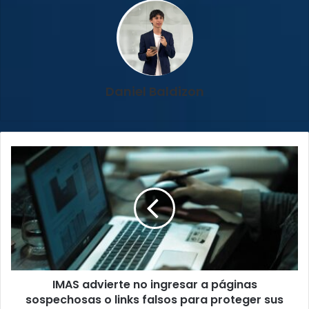
Daniel Baldizon
IMAS
advierte
no
ingresar
a
páginas
sospechosas
o
links
IMAS advierte no ingresar a páginas
falsos
para
sospechosas o links falsos para proteger sus