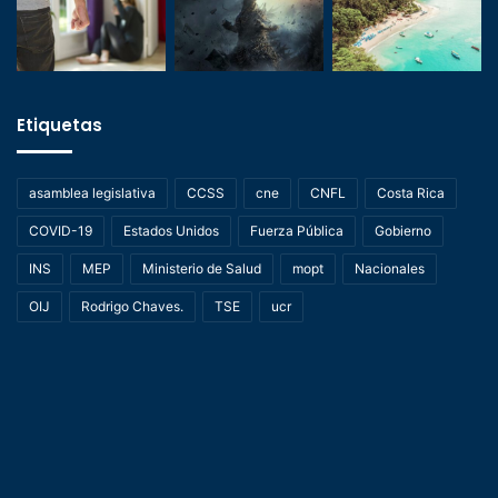
Etiquetas
asamblea legislativa
CCSS
cne
CNFL
Costa Rica
COVID-19
Estados Unidos
Fuerza Pública
Gobierno
INS
MEP
Ministerio de Salud
mopt
Nacionales
OIJ
Rodrigo Chaves.
TSE
ucr