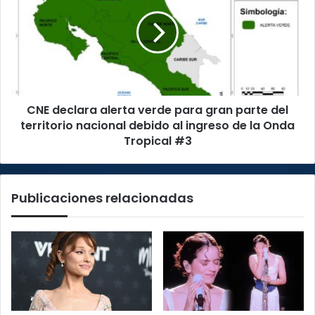
alerta
verde
para
gran
parte
del
territorio
CNE declara alerta verde para gran parte del
nacional
debido
territorio nacional debido al ingreso de la Onda
al
Tropical #3
ingreso
de
la
Publicaciones relacionadas
Onda
Tropical
#3