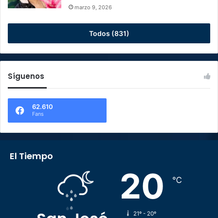
marzo 9, 2026
Todos (831)
Síguenos
62.610
Fans
El Tiempo
20
℃
21º - 20º