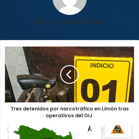
Milagros Herrera Montiel
Tres
detenidos
por
narcotráfico
en
Limón
tras
operativos
del
Tres detenidos por narcotráfico en Limón tras
OIJ
operativos del OIJ
CNE
declara