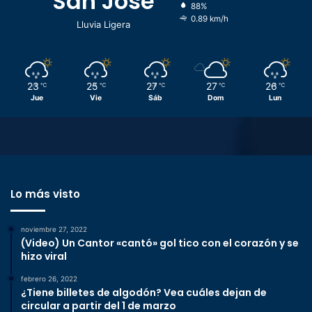
San José
88%
0.89 km/h
Lluvia Ligera
23
25
27
27
26
℃
℃
℃
℃
℃
Jue
Vie
Sáb
Dom
Lun
Lo más visto
noviembre 27, 2022
(Video) Un Cantor «cantó» gol tico con el corazón y se
hizo viral
febrero 26, 2022
¿Tiene billetes de algodón? Vea cuáles dejan de
circular a partir del 1 de marzo