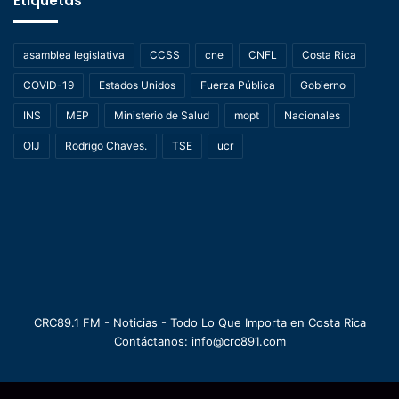
Etiquetas
asamblea legislativa
CCSS
cne
CNFL
Costa Rica
COVID-19
Estados Unidos
Fuerza Pública
Gobierno
INS
MEP
Ministerio de Salud
mopt
Nacionales
OIJ
Rodrigo Chaves.
TSE
ucr
CRC89.1 FM - Noticias - Todo Lo Que Importa en Costa Rica
Contáctanos: info@crc891.com