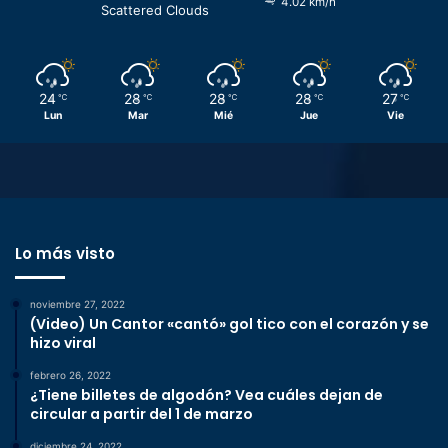
4.02 km/h
Scattered Clouds
24
28
28
28
27
℃
℃
℃
℃
℃
Lun
Mar
Mié
Jue
Vie
Lo más visto
noviembre 27, 2022
(Video) Un Cantor «cantó» gol tico con el corazón y se
hizo viral
febrero 26, 2022
¿Tiene billetes de algodón? Vea cuáles dejan de
circular a partir del 1 de marzo
diciembre 24, 2022