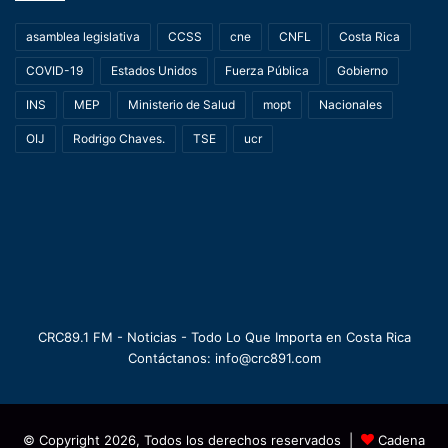
asamblea legislativa
CCSS
cne
CNFL
Costa Rica
COVID-19
Estados Unidos
Fuerza Pública
Gobierno
INS
MEP
Ministerio de Salud
mopt
Nacionales
OIJ
Rodrigo Chaves.
TSE
ucr
CRC89.1 FM - Noticias - Todo Lo Que Importa en Costa Rica
Contáctanos: info@crc891.com
© Copyright 2026, Todos los derechos reservados |
Cadena