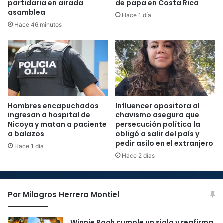
partidaria en airada
de papa en Costa Rica
asamblea
Hace 1 día
Hace 46 minutos
Hombres encapuchados
Influencer opositora al
ingresan a hospital de
chavismo asegura que
Nicoya y matan a paciente
persecución política la
a balazos
obligó a salir del país y
pedir asilo en el extranjero
Hace 1 día
Hace 2 días
Por Milagros Herrera Montiel
Winnie Pooh cumple un siglo y reafirma