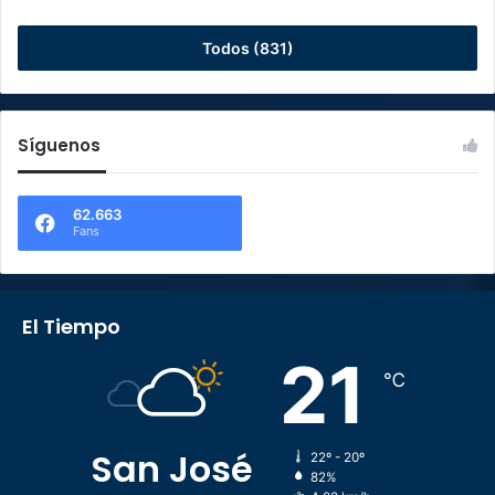
Todos (831)
Síguenos
62.663
Fans
El Tiempo
21
℃
San José
22º - 20º
82%