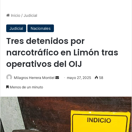
Inicio
/
Judicial
Judicial
Nacionales
Tres detenidos por
narcotráfico en Limón tras
operativos del OIJ
Send
Milagros Herrera Montiel
mayo 27, 2025
58
an
Menos de un minuto
email