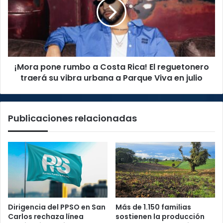
este
a
martes
Costa
Rica!
El
reguetonero
traerá
¡Mora pone rumbo a Costa Rica! El reguetonero
su
vibra
traerá su vibra urbana a Parque Viva en julio
urbana
a
Parque
Publicaciones relacionadas
Viva
en
julio
Dirigencia del PPSO en San
Más de 1.150 familias
Carlos rechaza línea
sostienen la producción