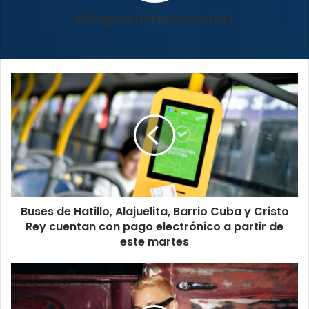
Milagros Herrera Montiel
Buses
de
Hatillo,
Alajuelita,
Barrio
Cuba
y
Cristo
Rey
Buses de Hatillo, Alajuelita, Barrio Cuba y Cristo
cuentan
con
Rey cuentan con pago electrónico a partir de
pago
este martes
electrónico
a
¡Mora
partir
pone
de
rumbo