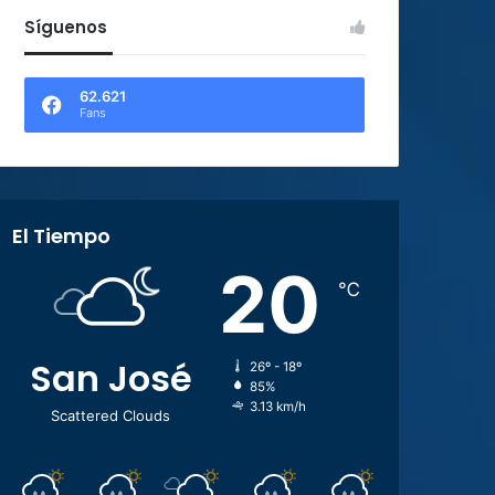
Síguenos
62.621
Fans
El Tiempo
20
℃
San José
26º - 18º
85%
3.13 km/h
Scattered Clouds