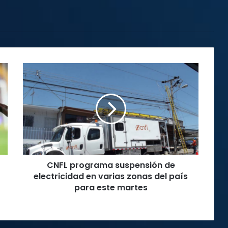
CNFL
programa
suspensión
de
electricidad
en
varias
zonas
del
CNFL programa suspensión de
país
para
electricidad en varias zonas del país
este
para este martes
martes