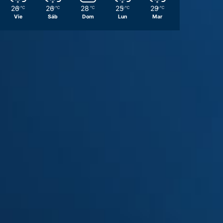
26
26
28
25
29
℃
℃
℃
℃
℃
Vie
Sáb
Dom
Lun
Mar