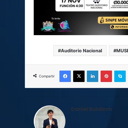
Auditorio Nacional
MUSE
Facebook
X
LinkedIn
Pinterest
S
Compartir
Daniel Baldizon