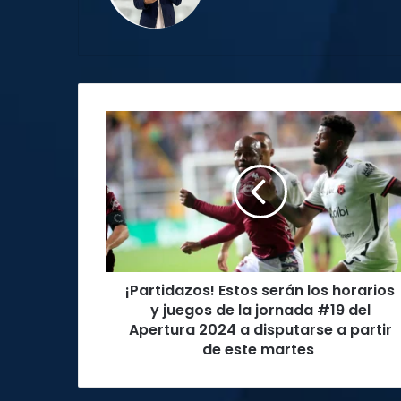
¡Partidazos!
Estos
serán
los
horarios
y
juegos
de
la
¡Partidazos! Estos serán los horarios
jornada
#19
y juegos de la jornada #19 del
del
Apertura 2024 a disputarse a partir
Apertura
de este martes
2024
a
disputarse