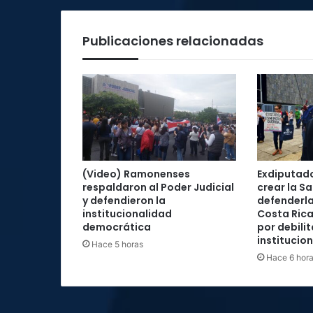
a
partir
Publicaciones relacionadas
de
este
martes
(Video) Ramonenses
Exdiputad
respaldaron al Poder Judicial
crear la Sa
y defendieron la
defenderla
institucionalidad
Costa Rica
democrática
por debilit
institucio
Hace 5 horas
Hace 6 hor