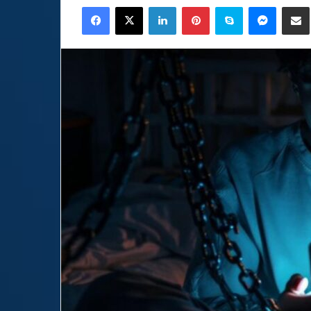
Facebook
X
LinkedIn
Pinterest
Skype
Messen
C
email