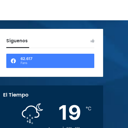
Síguenos
62.617
Fans
El Tiempo
19
℃