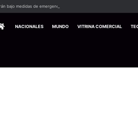
rán bajo medidas de emergencia por renuncia de especialistas en la CC
HOME
NACIONALES
MUNDO
VITRINA COMERCIAL
TE