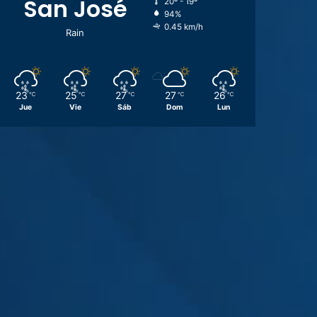
San José
20º - 19º
94%
0.45 km/h
Rain
23
25
27
27
26
℃
℃
℃
℃
℃
Jue
Vie
Sáb
Dom
Lun