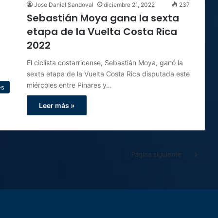
Jose Daniel Sandoval
diciembre 21, 2022
237
Sebastián Moya gana la sexta
etapa de la Vuelta Costa Rica
2022
El ciclista costarricense, Sebastián Moya, ganó la
sexta etapa de la Vuelta Costa Rica disputada este
miércoles entre Pinares y…
es
Leer más »
Página siguiente