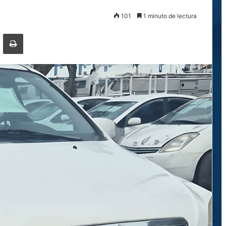
101
1 minuto de lectura
ger
ompartir por correo electrónico
Imprimir