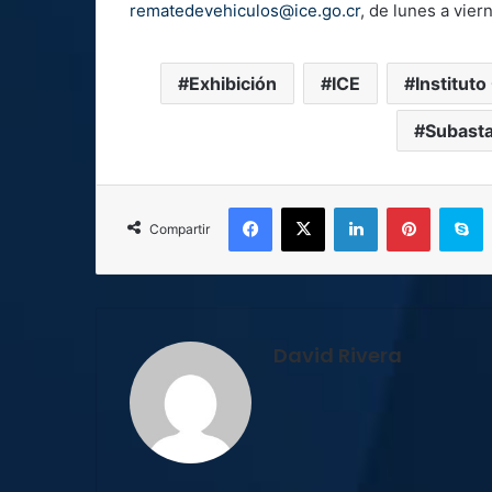
rematedevehiculos@ice.go.cr
, de lunes a vier
Exhibición
ICE
Instituto
Subast
Facebook
X
LinkedIn
Pinterest
S
Compartir
David Rivera