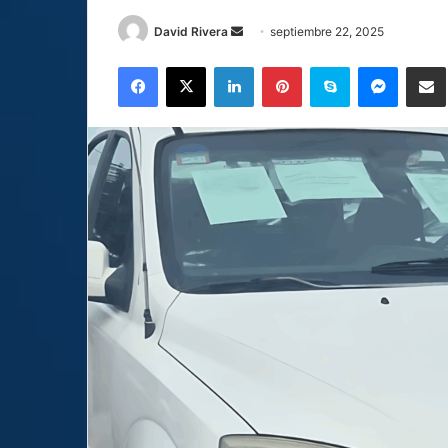
Send
David Rivera
septiembre 22, 2025
an
Facebook
X
LinkedIn
Pinterest
Skype
Messen
C
email