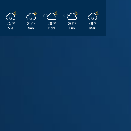
25
25
26
26
28
℃
℃
℃
℃
℃
Vie
Sáb
Dom
Lun
Mar