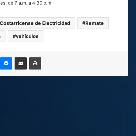
nes, de 7 a.m. a 4:30 p.m.
 Costarricense de Electricidad
Remate
a
vehículos
kype
Messenger
Compartir por correo electrónico
Imprimir