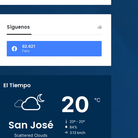
Síguenos
62.621
Fans
El Tiempo
20
℃
San José
20º - 20º
84%
3.13 km/h
Scattered Clouds