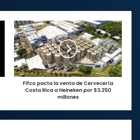
Fifco
pacta
la
venta
de
Cervecería
Costa
Rica
a
Fifco pacta la venta de Cervecería
Heineken
por
Costa Rica a Heineken por $3.250
$3.250
millones
millones