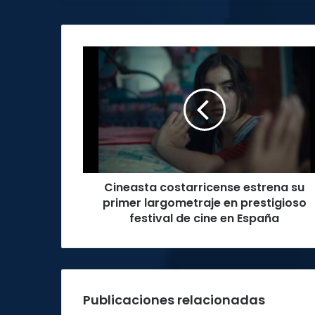
Cineasta
costarricense
estrena
su
primer
largometraje
en
prestigioso
festival
Cineasta costarricense estrena su
de
cine
primer largometraje en prestigioso
en
festival de cine en España
España
Publicaciones relacionadas