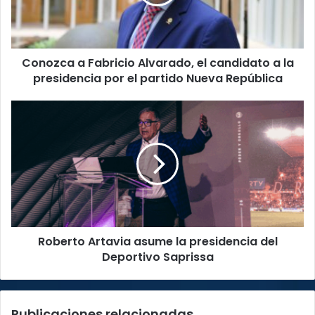
candidato
a
la
presidencia
Conozca a Fabricio Alvarado, el candidato a la
por
el
presidencia por el partido Nueva República
partido
Nueva
Roberto
República
Artavia
asume
la
presidencia
del
Deportivo
Saprissa
Roberto Artavia asume la presidencia del
Deportivo Saprissa
Publicaciones relacionadas