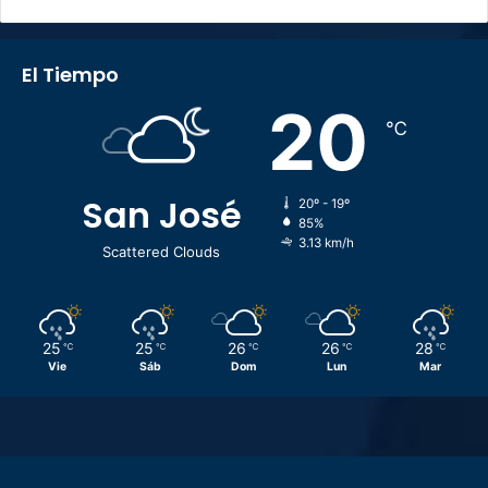
El Tiempo
20
℃
San José
20º - 19º
85%
3.13 km/h
Scattered Clouds
25
25
26
26
28
℃
℃
℃
℃
℃
Vie
Sáb
Dom
Lun
Mar