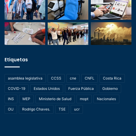
Etiquetas
asamblea legislativa
CCSS
cne
CNFL
Costa Rica
COVID-19
Estados Unidos
Fuerza Pública
Gobierno
INS
MEP
Ministerio de Salud
mopt
Nacionales
OIJ
Rodrigo Chaves.
TSE
ucr