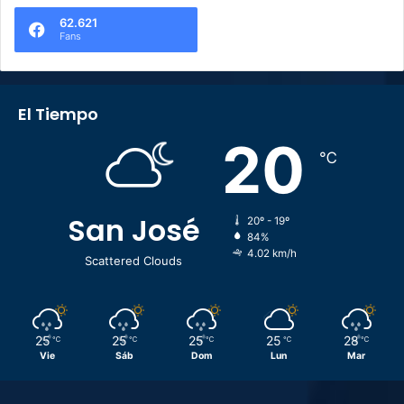
62.621
Fans
El Tiempo
20
℃
San José
20º - 19º
84%
4.02 km/h
Scattered Clouds
25
25
25
25
28
℃
℃
℃
℃
℃
Vie
Sáb
Dom
Lun
Mar