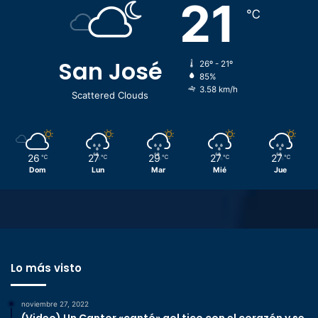
21
℃
San José
26º - 21º
85%
3.58 km/h
Scattered Clouds
26
27
29
27
27
℃
℃
℃
℃
℃
Dom
Lun
Mar
Mié
Jue
Lo más visto
noviembre 27, 2022
(Video) Un Cantor «cantó» gol tico con el corazón y se