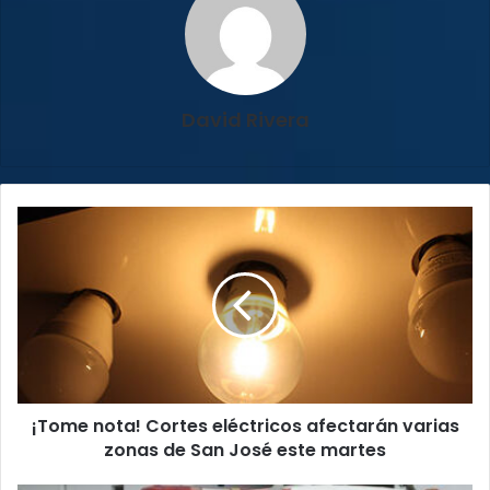
David Rivera
¡Tome
nota!
Cortes
eléctricos
afectarán
varias
zonas
de
San
¡Tome nota! Cortes eléctricos afectarán varias
José
este
zonas de San José este martes
martes