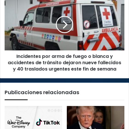
Incidentes
por
arma
de
fuego
o
blanca
y
accidentes
Incidentes por arma de fuego o blanca y
de
tránsito
accidentes de tránsito dejaron nueve fallecidos
dejaron
y 40 traslados urgentes este fin de semana
nueve
fallecidos
y
Publicaciones relacionadas
40
traslados
urgentes
este
fin
de
semana