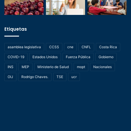
Etiquetas
asamblea legislativa
CCSS
cne
CNFL
Costa Rica
COVID-19
Estados Unidos
Fuerza Pública
Gobierno
INS
MEP
Ministerio de Salud
mopt
Nacionales
OIJ
Rodrigo Chaves.
TSE
ucr