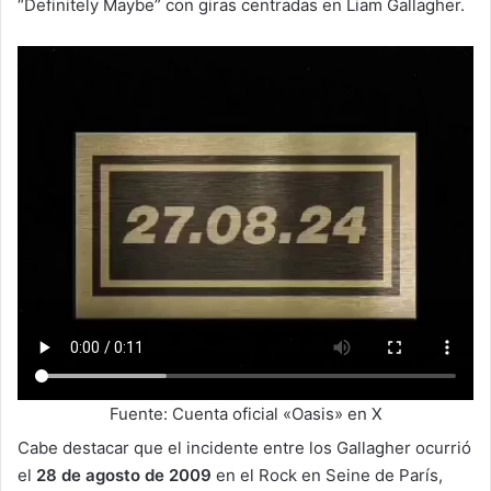
“Definitely Maybe” con giras centradas en Liam Gallagher.
Fuente: Cuenta oficial «Oasis» en X
Cabe destacar que el incidente entre los Gallagher ocurrió
el
28 de agosto de 2009
en el Rock en Seine de París,