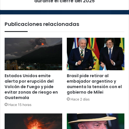
durante el cierre del 2025
2025
Publicaciones relacionadas
Estados Unidos emite
Brasil pide retirar al
alerta por erupción del
embajador argentino y
Volcán de Fuego y pide
aumenta la tensión con el
evitar zonas de riesgo en
gobierno de Milei
Guatemala
Hace 2 días
Hace 15 horas