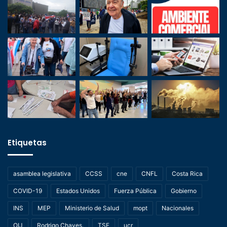
Etiquetas
asamblea legislativa
CCSS
cne
CNFL
Costa Rica
COVID-19
Estados Unidos
Fuerza Pública
Gobierno
INS
MEP
Ministerio de Salud
mopt
Nacionales
OIJ
Rodrigo Chaves.
TSE
ucr