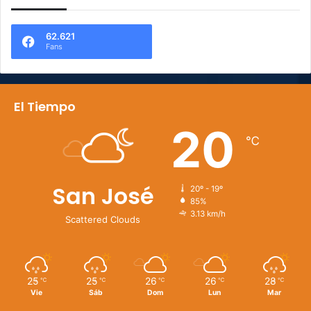
62.621
Fans
El Tiempo
20
℃
San José
20º - 19º
85%
3.13 km/h
Scattered Clouds
25
25
26
26
28
℃
℃
℃
℃
℃
Vie
Sáb
Dom
Lun
Mar