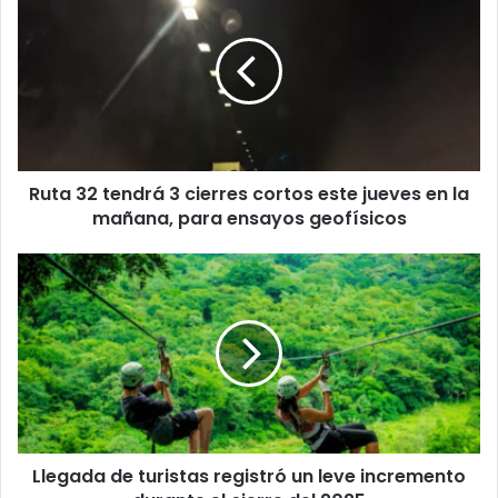
32
tendrá
3
cierres
cortos
este
jueves
en
Ruta 32 tendrá 3 cierres cortos este jueves en la
la
mañana,
mañana, para ensayos geofísicos
para
ensayos
Llegada
geofísicos
de
turistas
registró
un
leve
incremento
durante
el
Llegada de turistas registró un leve incremento
cierre
del