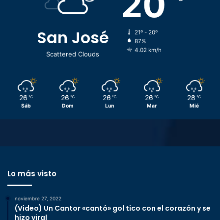
20
San José
21º - 20º
87%
4.02 km/h
Scattered Clouds
26
26
26
26
28
℃
℃
℃
℃
℃
Sáb
Dom
Lun
Mar
Mié
Lo más visto
noviembre 27, 2022
(Video) Un Cantor «cantó» gol tico con el corazón y se
hizo viral