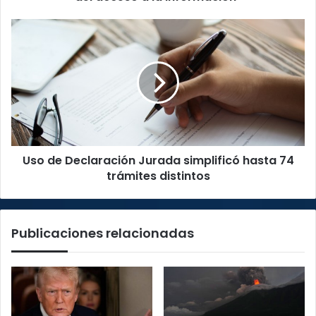
está
por
Uso
encima
de
del
Declaración
acceso
Jurada
a
simplificó
la
hasta
información"
74
trámites
distintos
Uso de Declaración Jurada simplificó hasta 74
trámites distintos
Publicaciones relacionadas