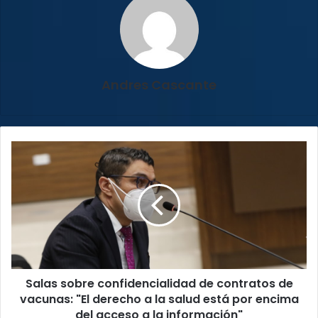
Andres Cascante
Salas
sobre
confidencialidad
de
contratos
de
vacunas:
"El
derecho
Salas sobre confidencialidad de contratos de
a
la
vacunas: "El derecho a la salud está por encima
salud
del acceso a la información"