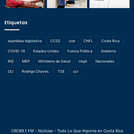
Etiquetas
asamblea legislativa
CCSS
cne
CNFL
Costa Rica
COVID-19
Estados Unidos
Fuerza Pública
Gobierno
INS
MEP
Ministerio de Salud
mopt
Nacionales
OIJ
Rodrigo Chaves.
TSE
ucr
CRC89.1 FM - Noticias - Todo Lo Que Importa en Costa Rica