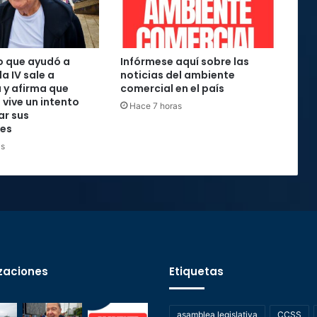
o que ayudó a
Infórmese aquí sobre las
la IV sale a
noticias del ambiente
 y afirma que
comercial en el país
 vive un intento
Hace 7 horas
ar sus
nes
as
zaciones
Etiquetas
asamblea legislativa
CCSS