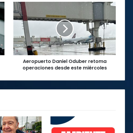
Aeropuerto
Daniel
Oduber
retoma
operaciones
desde
este
miércoles
Aeropuerto Daniel Oduber retoma
operaciones desde este miércoles