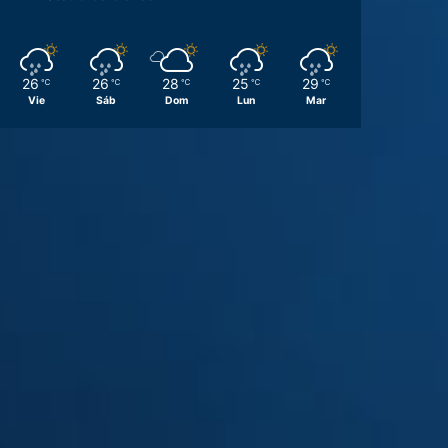
26
26
28
25
29
℃
℃
℃
℃
℃
Vie
Sáb
Dom
Lun
Mar