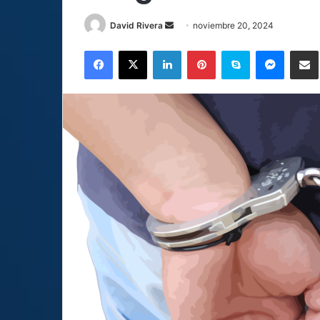
Send
David Rivera
noviembre 20, 2024
an
Facebook
X
LinkedIn
Pinterest
Skype
Messen
C
email