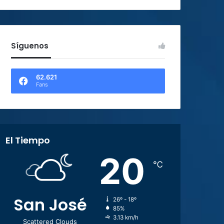
Síguenos
62.621
Fans
El Tiempo
20
℃
San José
26º - 18º
85%
3.13 km/h
Scattered Clouds