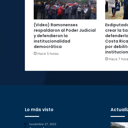
(Video) Ramonenses
Exdiputad
respaldaron al Poder Judicial
crear la Sa
y defendieron la
defenderla
institucionalidad
Costa Rica
democrática
por debilit
institucio
Hace 5 horas
Hace 7 hor
Lo más visto
Actuali
noviembre 27, 2022