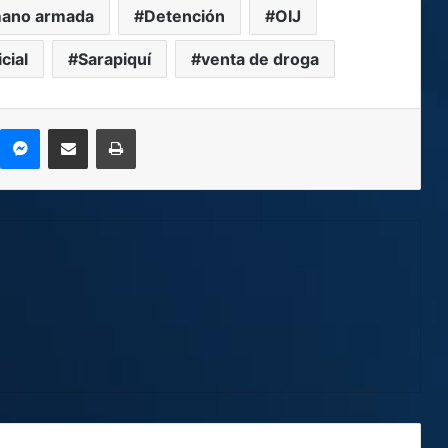
mano armada
Detención
OIJ
cial
Sarapiquí
venta de droga
kype
Messenger
Compartir por correo electrónico
Imprimir