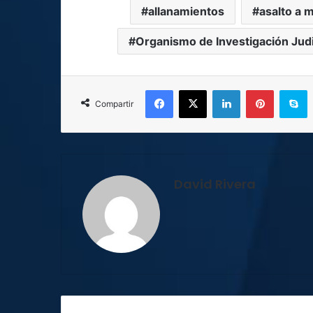
allanamientos
asalto a 
Organismo de Investigación Judi
Facebook
X
LinkedIn
Pinterest
S
Compartir
David Rivera