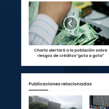
Charla
alertará
a
la
población
sobre
riesgos
de
créditos“gota
Charla alertará a la población sobre
a
gota”
riesgos de créditos“gota a gota”
Publicaciones relacionadas