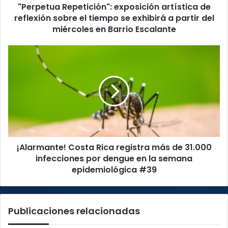
"Perpetua Repetición": exposición artística de
se
exhibirá
reflexión sobre el tiempo se exhibirá a partir del
a
miércoles en Barrio Escalante
partir
del
¡Alarmante!
miércoles
Costa
en
Rica
Barrio
registra
Escalante
más
de
31.000
infecciones
por
¡Alarmante! Costa Rica registra más de 31.000
dengue
en
infecciones por dengue en la semana
la
epidemiológica #39
semana
epidemiológica
#39
Publicaciones relacionadas