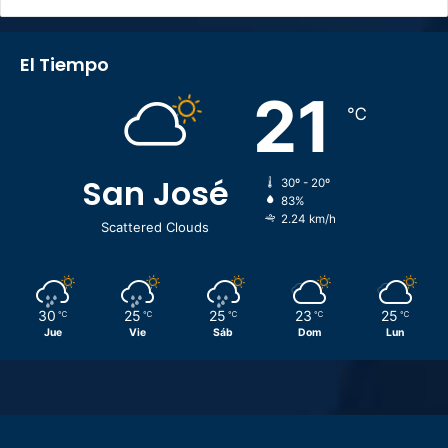
El Tiempo
21
℃
San José
30º - 20º
83%
2.24 km/h
Scattered Clouds
30
25
25
23
25
℃
℃
℃
℃
℃
Jue
Vie
Sáb
Dom
Lun