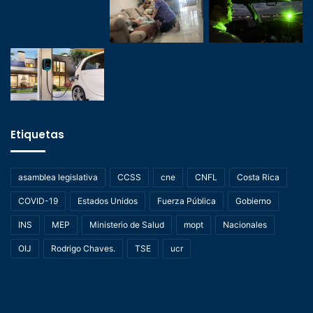
Etiquetas
asamblea legislativa
CCSS
cne
CNFL
Costa Rica
COVID-19
Estados Unidos
Fuerza Pública
Gobierno
INS
MEP
Ministerio de Salud
mopt
Nacionales
OIJ
Rodrigo Chaves.
TSE
ucr