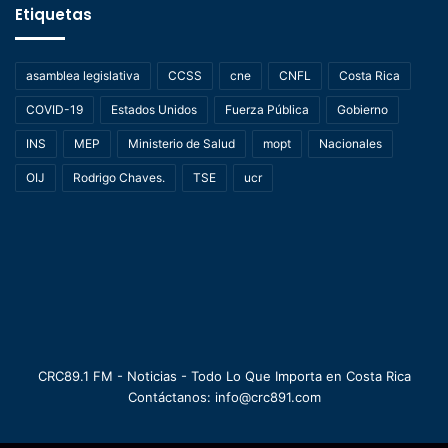
Etiquetas
asamblea legislativa
CCSS
cne
CNFL
Costa Rica
COVID-19
Estados Unidos
Fuerza Pública
Gobierno
INS
MEP
Ministerio de Salud
mopt
Nacionales
OIJ
Rodrigo Chaves.
TSE
ucr
CRC89.1 FM - Noticias - Todo Lo Que Importa en Costa Rica
Contáctanos: info@crc891.com