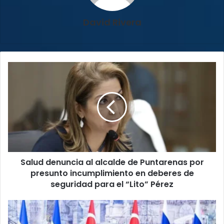
David Rivera
Salud
denuncia
al
alcalde
de
Puntarenas
por
presunto
incumplimiento
Salud denuncia al alcalde de Puntarenas por
en
deberes
presunto incumplimiento en deberes de
de
seguridad para el “Lito” Pérez
seguridad
para
¡Sorpresa
el
en
“Lito”