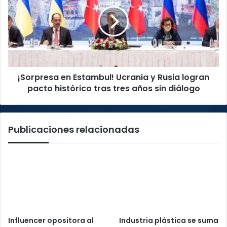
Estambul!
Pérez
Ucrania
y
Rusia
logran
pacto
histórico
¡Sorpresa en Estambul! Ucrania y Rusia logran
tras
tres
pacto histórico tras tres años sin diálogo
años
sin
diálogo
Publicaciones relacionadas
Influencer opositora al
Industria plástica se suma