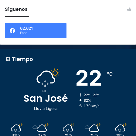
Síguenos
62.621
Fans
El Tiempo
22
℃
San José
22º - 22º
82%
1.79 km/h
Lluvia Ligera
33
27
25
25
28
℃
℃
℃
℃
℃