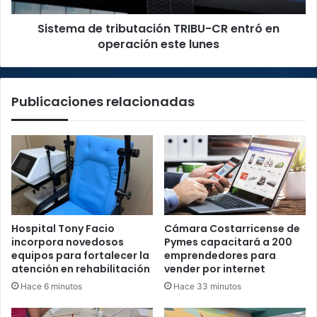
este
Sistema de tributación TRIBU-CR entró en
lunes
operación este lunes
Publicaciones relacionadas
Hospital Tony Facio
Cámara Costarricense de
incorpora novedosos
Pymes capacitará a 200
equipos para fortalecer la
emprendedores para
atención en rehabilitación
vender por internet
Hace 6 minutos
Hace 33 minutos