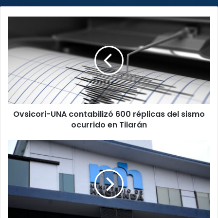
Ovsicori-
UNA
contabilizó
600
réplicas
del
sismo
ocurrido
en
Ovsicori-UNA contabilizó 600 réplicas del sismo
Tilarán
ocurrido en Tilarán
Sistema
de
tributación
TRIBU-
CR
entró
en
operación