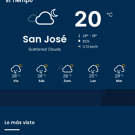
El Tiempo
20
℃
San José
26º - 18º
85%
3.13 km/h
Scattered Clouds
26
26
28
25
29
℃
℃
℃
℃
℃
Vie
Sáb
Dom
Lun
Mar
Lo más visto