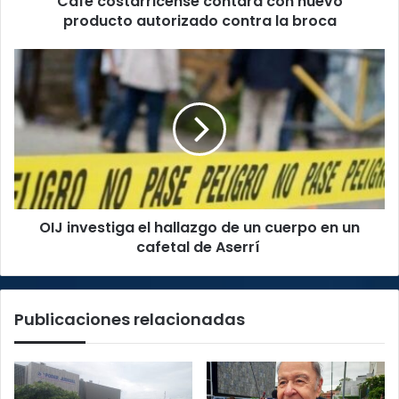
Café costarricense contará con nuevo
producto autorizado contra la broca
OIJ
investiga
el
hallazgo
de
un
cuerpo
en
un
OIJ investiga el hallazgo de un cuerpo en un
cafetal
de
cafetal de Aserrí
Aserrí
Publicaciones relacionadas