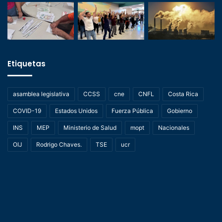
Etiquetas
asamblea legislativa
CCSS
cne
CNFL
Costa Rica
COVID-19
Estados Unidos
Fuerza Pública
Gobierno
INS
MEP
Ministerio de Salud
mopt
Nacionales
OIJ
Rodrigo Chaves.
TSE
ucr