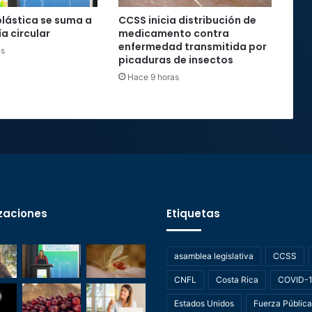
plástica se suma a
CCSS inicia distribución de
a circular
medicamento contra
enfermedad transmitida por
as
picaduras de insectos
Hace 9 horas
zaciones
Etiquetas
asamblea legislativa
CCSS
CNFL
Costa Rica
COVID-
Estados Unidos
Fuerza Pública