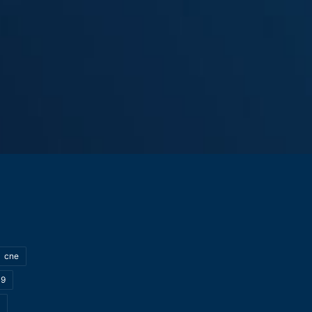
cne
19