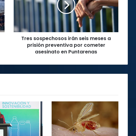
meses
a
prisión
preventiva
por
Tres sospechosos irán seis meses a
cometer
asesinato
prisión preventiva por cometer
en
asesinato en Puntarenas
Puntarenas