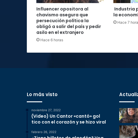
Influencer opositora al
Industria 
chavismo asegura que
la economí
persecución política la
Hace 7 hor
obligó a salir del país y pedir
asilo en el extranjero
Hace 6 horas
Lo más visto
Actuali
noviembre 27, 2022
(Video) Un Cantor «cantó» gol
tico con el corazón y se hizo viral
febrero 26, 2022