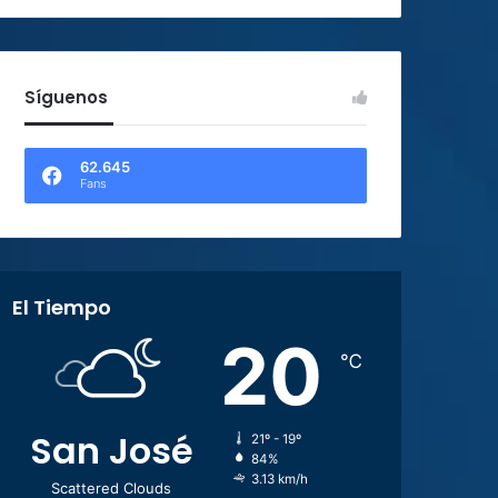
Síguenos
62.645
Fans
El Tiempo
20
℃
San José
21º - 19º
84%
3.13 km/h
Scattered Clouds