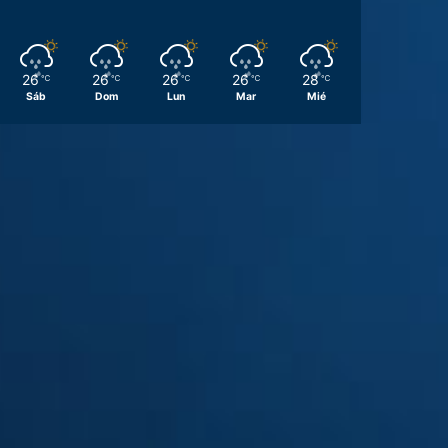
26
26
26
26
28
℃
℃
℃
℃
℃
Sáb
Dom
Lun
Mar
Mié