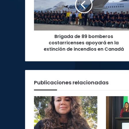
costarricenses
apoyará
en
la
extinción
Brigada de 89 bomberos
de
incendios
costarricenses apoyará en la
en
extinción de incendios en Canadá
Canadá
Publicaciones relacionadas