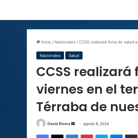
Inicio
/
Nacionales
/
CCSS realizará feria de salud e
Nacionales
Salud
CCSS realizará 
viernes en el te
Térraba de nues
Send
David Rivera
agosto 8, 2024
an
Facebook
X
LinkedIn
Pinterest
Skype
Messen
C