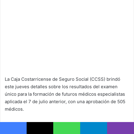
La Caja Costarricense de Seguro Social (CCSS) brindó
este jueves detalles sobre los resultados del examen
único para la formación de futuros médicos especialistas
aplicada el 7 de julio anterior, con una aprobación de 505
médicos.
Según indicó la cartera, en total 1.993 médicos generales
aplicaron la prueba, la cual tuvo un percentil mínimo de 75
Facebook
X
WhatsApp
Telegram
Viber