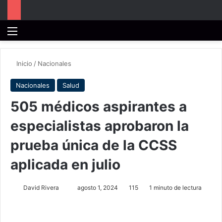
Menú
B
Inicio
/
Nacionales
Nacionales
Salud
505 médicos aspirantes a
especialistas aprobaron la
prueba única de la CCSS
aplicada en julio
Send
David Rivera
agosto 1, 2024
115
1 minuto de lectura
an
email