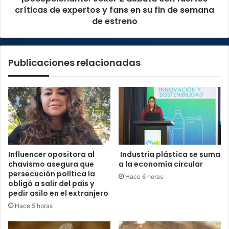
fans
críticas de expertos y fans en su fin de semana
en
de estreno
su
fin
de
Publicaciones relacionadas
semana
de
estreno
Influencer opositora al
Industria plástica se suma
chavismo asegura que
a la economía circular
persecución política la
Hace 6 horas
obligó a salir del país y
pedir asilo en el extranjero
Hace 5 horas