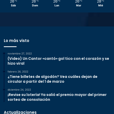
26
26
26
26
28
℃
℃
℃
℃
℃
Sáb
Dom
Lun
Mar
Mié
Lo más visto
noviembre 27, 2022
(Video) Un Cantor «cantó» gol tico con el corazón y se
hizo viral
febrero 26, 2022
¿Tiene billetes de algodón? Vea cuáles dejan de
circular a partir del 1 de marzo
diciembre 24, 2022
¡Revise su lotería! Ya salió el premio mayor del primer
sorteo de consolación
Actualizaciones