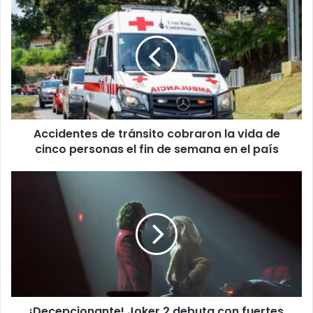
de
tránsito
cobraron
la
vida
de
cinco
personas
Accidentes de tránsito cobraron la vida de
el
fin
cinco personas el fin de semana en el país
de
semana
¡Decepcionante!
en
Joker
el
2
país
debuta
con
fuertes
críticas
de
expertos
¡Decepcionante! Joker 2 debuta con fuertes
y