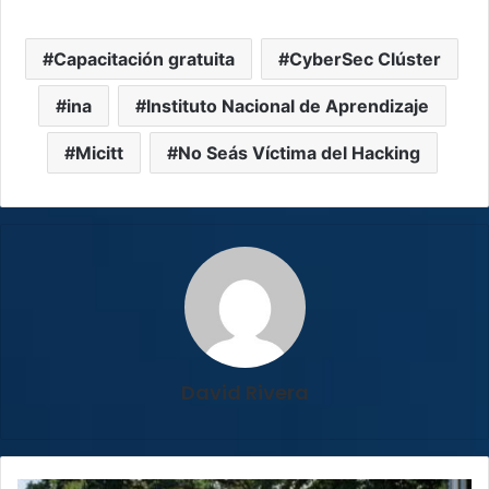
Capacitación gratuita
CyberSec Clúster
ina
Instituto Nacional de Aprendizaje
Micitt
No Seás Víctima del Hacking
David Rivera
Accidentes