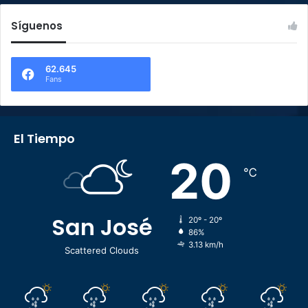
Síguenos
62.645
Fans
El Tiempo
20
℃
San José
20º - 20º
86%
3.13 km/h
Scattered Clouds