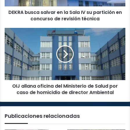
partición
DEKRA busca salvar en la Sala IV su partición en
en
concurso
concurso de revisión técnica
de
revisión
OIJ
técnica
allana
oficina
del
Ministerio
de
Salud
por
caso
OIJ allana oficina del Ministerio de Salud por
de
homicidio
caso de homicidio de director Ambiental
de
director
Ambiental
Publicaciones relacionadas