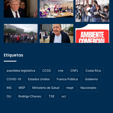
Etiquetas
asamblea legislativa
CCSS
cne
CNFL
Costa Rica
COVID-19
Estados Unidos
Fuerza Pública
Gobierno
INS
MEP
Ministerio de Salud
mopt
Nacionales
OIJ
Rodrigo Chaves.
TSE
ucr