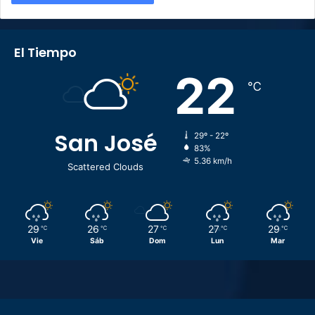
El Tiempo
22
℃
San José
29º - 22º
83%
5.36 km/h
Scattered Clouds
29
26
27
27
29
℃
℃
℃
℃
℃
Vie
Sáb
Dom
Lun
Mar