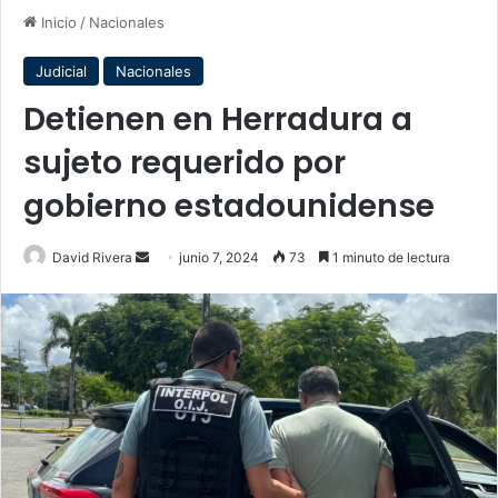
Inicio
/
Nacionales
Judicial
Nacionales
Detienen en Herradura a
sujeto requerido por
gobierno estadounidense
Send
David Rivera
junio 7, 2024
73
1 minuto de lectura
an
email