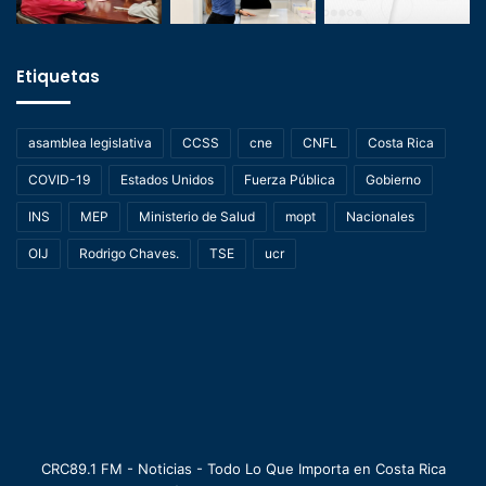
Etiquetas
asamblea legislativa
CCSS
cne
CNFL
Costa Rica
COVID-19
Estados Unidos
Fuerza Pública
Gobierno
INS
MEP
Ministerio de Salud
mopt
Nacionales
OIJ
Rodrigo Chaves.
TSE
ucr
CRC89.1 FM - Noticias - Todo Lo Que Importa en Costa Rica