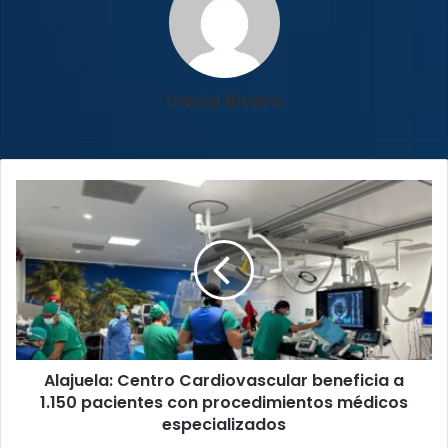
David Rivera
Alajuela:
Centro
Cardiovascular
beneficia
a
1.150
pacientes
con
procedimientos
Alajuela: Centro Cardiovascular beneficia a
médicos
especializados
1.150 pacientes con procedimientos médicos
especializados