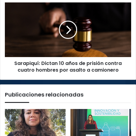
Sarapiquí:
Dictan
10
años
de
prisión
contra
cuatro
hombres
Sarapiquí: Dictan 10 años de prisión contra
por
asalto
cuatro hombres por asalto a camionero
a
camionero
Publicaciones relacionadas