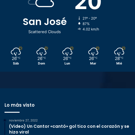
20
San José
21º - 20º
87%
4.02 km/h
Scattered Clouds
26
26
26
26
28
℃
℃
℃
℃
℃
Sáb
Dom
Lun
Mar
Mié
Lo más visto
noviembre 27, 2022
(Video) Un Cantor «cantó» gol tico con el corazón y se
hizo viral