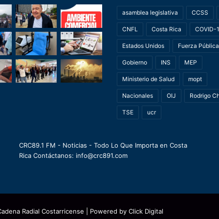
asamblea legislativa
CCSS
CNFL
Costa Rica
COVID-
Estados Unidos
Fuerza Pública
Gobierno
INS
MEP
Ministerio de Salud
mopt
Nacionales
OIJ
Rodrigo C
TSE
ucr
CRC89.1 FM - Noticias - Todo Lo Que Importa en Costa
Rica Contáctanos: info@crc891.com
Cadena Radial Costarricense
| Powered by
Click Digital