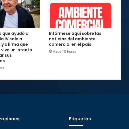
o que ayudó a
Infórmese aquí sobre las
la IV sale a
noticias del ambiente
 y afirma que
comercial en el país
 vive un intento
Hace 10 horas
ar sus
nes
ras
zaciones
Etiquetas