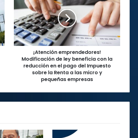
Modificación
de
ley
beneficia
con
la
reducción
¡Atención emprendedores!
en
el
Modificación de ley beneficia con la
pago
reducción en el pago del Impuesto
del
sobre la Renta a las micro y
Impuesto
pequeñas empresas
sobre
la
Renta
a
las
micro
y
pequeñas
empresas