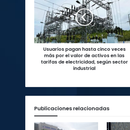
hasta
cinco
veces
más
por
el
valor
Usuarios pagan hasta cinco veces
de
activos
más por el valor de activos en las
en
tarifas de electricidad, según sector
las
industrial
tarifas
de
electricidad,
según
sector
industrial
Publicaciones relacionadas