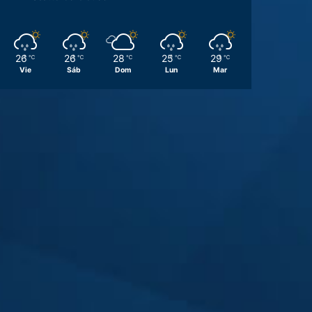
26
26
28
25
29
℃
℃
℃
℃
℃
Vie
Sáb
Dom
Lun
Mar