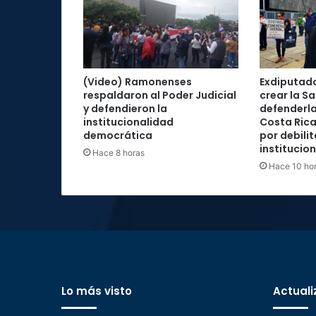
(Video) Ramonenses
Exdiputad
respaldaron al Poder Judicial
crear la Sa
y defendieron la
defenderla
institucionalidad
Costa Rica
democrática
por debilit
institucio
Hace 8 horas
Hace 10 ho
Lo más visto
Actuali