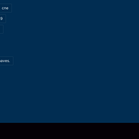
cne
19
haves.