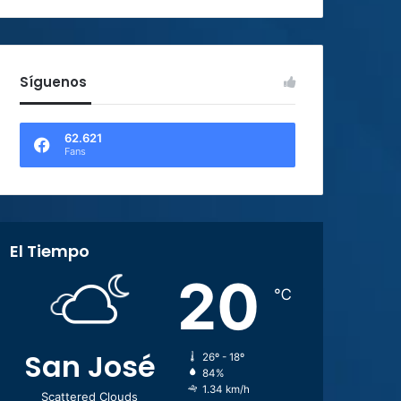
Síguenos
62.621
Fans
El Tiempo
20
℃
San José
26º - 18º
84%
1.34 km/h
Scattered Clouds