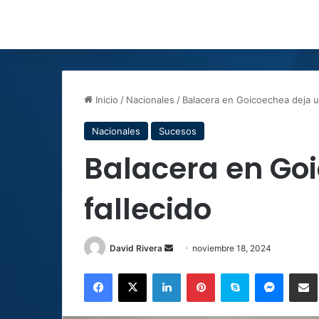
Inicio
/
Nacionales
/
Balacera en Goicoechea deja un
Nacionales
Sucesos
Balacera en Go
fallecido
Send
David Rivera
noviembre 18, 2024
an
Facebook
X
LinkedIn
Pinterest
Skype
Messen
C
email