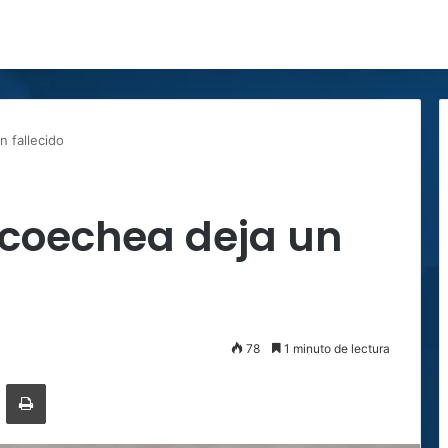
 fallecido
icoechea deja un
78
1 minuto de lectura
ger
ompartir por correo electrónico
Imprimir