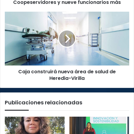
más
Coopeservidores y nueve funcionarios más
Caja
construirá
nueva
área
de
salud
de
Heredia-
Virilla
Caja construirá nueva área de salud de
Heredia-Virilla
Publicaciones relacionadas