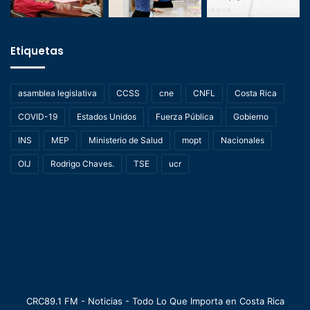
Etiquetas
asamblea legislativa
CCSS
cne
CNFL
Costa Rica
COVID-19
Estados Unidos
Fuerza Pública
Gobierno
INS
MEP
Ministerio de Salud
mopt
Nacionales
OIJ
Rodrigo Chaves.
TSE
ucr
CRC89.1 FM - Noticias - Todo Lo Que Importa en Costa Rica