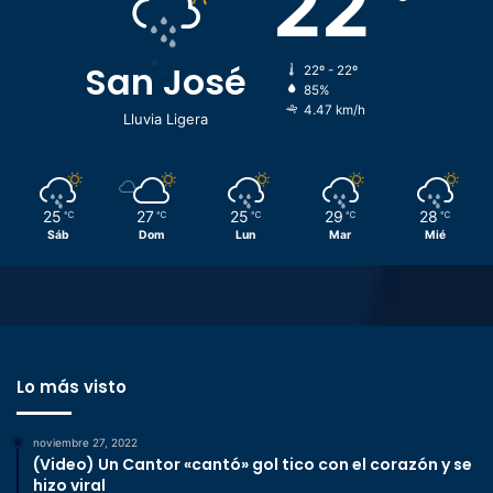
22
San José
22º - 22º
85%
4.47 km/h
Lluvia Ligera
25
27
25
29
28
℃
℃
℃
℃
℃
Sáb
Dom
Lun
Mar
Mié
Lo más visto
noviembre 27, 2022
(Video) Un Cantor «cantó» gol tico con el corazón y se
hizo viral