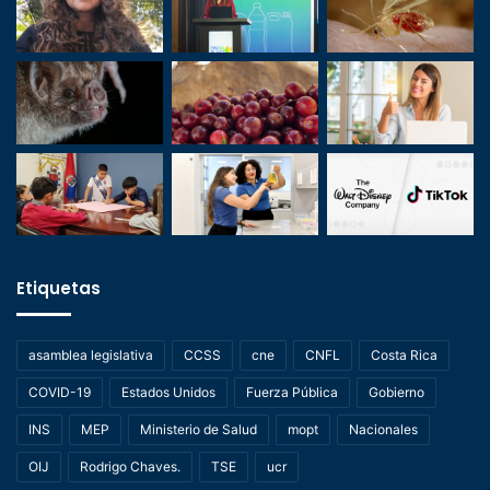
Etiquetas
asamblea legislativa
CCSS
cne
CNFL
Costa Rica
COVID-19
Estados Unidos
Fuerza Pública
Gobierno
INS
MEP
Ministerio de Salud
mopt
Nacionales
OIJ
Rodrigo Chaves.
TSE
ucr