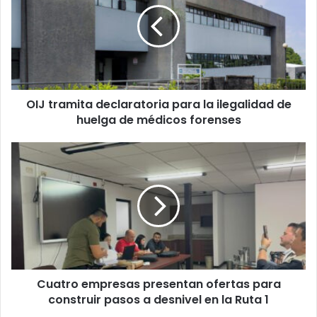
para
la
ilegalidad
de
huelga
de
OIJ tramita declaratoria para la ilegalidad de
médicos
forenses
huelga de médicos forenses
Cuatro
empresas
presentan
ofertas
para
construir
pasos
a
desnivel
Cuatro empresas presentan ofertas para
en
la
construir pasos a desnivel en la Ruta 1
Ruta