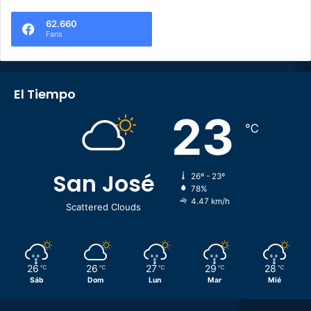
62.660
Fans
El Tiempo
23
℃
San José
26º - 23º
78%
4.47 km/h
Scattered Clouds
26
26
27
29
28
℃
℃
℃
℃
℃
Sáb
Dom
Lun
Mar
Mié