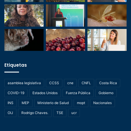
Etiquetas
asamblea legislativa
CCSS
cne
CNFL
Costa Rica
COVID-19
Estados Unidos
Fuerza Pública
Gobierno
INS
MEP
Ministerio de Salud
mopt
Nacionales
OIJ
Rodrigo Chaves.
TSE
ucr