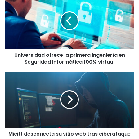
ofrece
la
primera
Ingeniería
en
Seguridad
Informática
100%
Universidad ofrece la primera Ingeniería en
virtual
Seguridad Informática 100% virtual
Micitt
desconecta
su
sitio
web
tras
ciberataque
Micitt desconecta su sitio web tras ciberataque