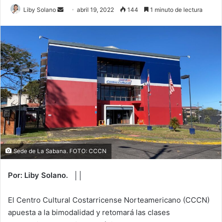
Send
Liby Solano
abril 19, 2022
144
1 minuto de lectura
an
email
Sede de La Sabana. FOTO: CCCN
Por: Liby Solano. ││
El Centro Cultural Costarricense Norteamericano (CCCN)
apuesta a la bimodalidad y retomará las clases