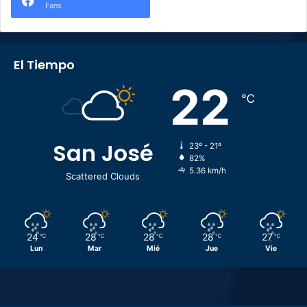
Fans
El Tiempo
22
℃
San José
23º - 21º
82%
5.36 km/h
Scattered Clouds
24
28
28
28
27
℃
℃
℃
℃
℃
Lun
Mar
Mié
Jue
Vie