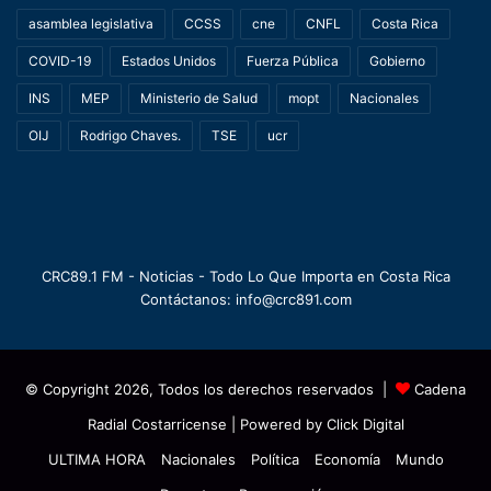
asamblea legislativa
CCSS
cne
CNFL
Costa Rica
COVID-19
Estados Unidos
Fuerza Pública
Gobierno
INS
MEP
Ministerio de Salud
mopt
Nacionales
OIJ
Rodrigo Chaves.
TSE
ucr
CRC89.1 FM - Noticias - Todo Lo Que Importa en Costa Rica
Contáctanos: info@crc891.com
© Copyright 2026, Todos los derechos reservados |
Cadena
Radial Costarricense
| Powered by
Click Digital
ULTIMA HORA
Nacionales
Política
Economía
Mundo