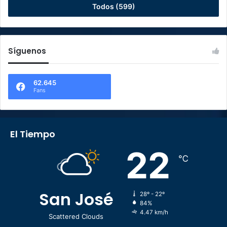
Todos (599)
Síguenos
62.645
Fans
El Tiempo
22
℃
San José
28º - 22º
84%
4.47 km/h
Scattered Clouds