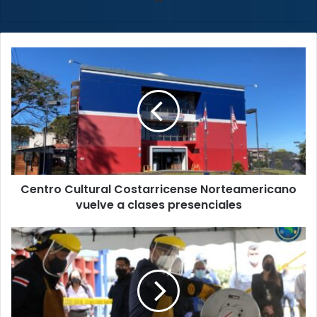
web
Centro
Cultural
Costarricense
Norteamericano
vuelve
a
clases
presenciales
Centro Cultural Costarricense Norteamericano
vuelve a clases presenciales
Autoridades
destruyeron
más
de
12
mil