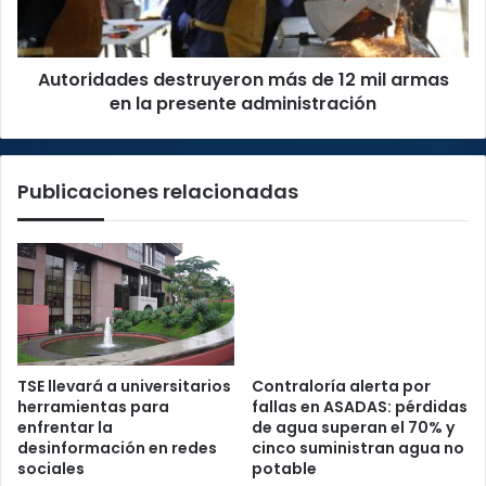
armas
en
la
Autoridades destruyeron más de 12 mil armas
presente
administración
en la presente administración
Publicaciones relacionadas
TSE llevará a universitarios
Contraloría alerta por
herramientas para
fallas en ASADAS: pérdidas
enfrentar la
de agua superan el 70% y
desinformación en redes
cinco suministran agua no
sociales
potable