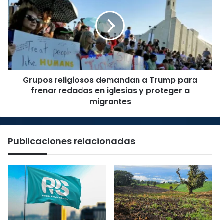
reglamentación
demandan
de
a
Leyes
Trump
para
frenar
redadas
en
Grupos religiosos demandan a Trump para
iglesias
y
frenar redadas en iglesias y proteger a
proteger
migrantes
a
migrantes
Publicaciones relacionadas