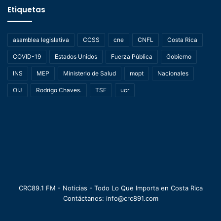
Etiquetas
asamblea legislativa
CCSS
cne
CNFL
Costa Rica
COVID-19
Estados Unidos
Fuerza Pública
Gobierno
INS
MEP
Ministerio de Salud
mopt
Nacionales
OIJ
Rodrigo Chaves.
TSE
ucr
CRC89.1 FM - Noticias - Todo Lo Que Importa en Costa Rica
Contáctanos: info@crc891.com