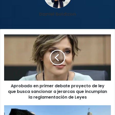
Daniel Baldizon
Aprobado
en
primer
debate
proyecto
de
ley
que
busca
Aprobado en primer debate proyecto de ley
sancionar
a
que busca sancionar a jerarcas que incumplan
jerarcas
la reglamentación de Leyes
que
incumplan
Grupos
la
religiosos