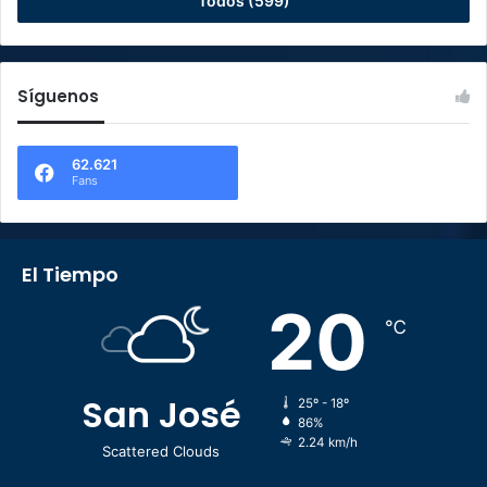
Todos (599)
Síguenos
62.621
Fans
El Tiempo
20
℃
San José
25º - 18º
86%
2.24 km/h
Scattered Clouds