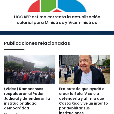
para
Ministros
y
UCCAEP estima correcta la actualización
Viceministros
salarial para Ministros y Viceministros
Publicaciones relacionadas
(Video) Ramonenses
Exdiputado que ayudó a
respaldaron al Poder
crear la Sala IV sale a
Judicial y defendieron la
defenderla y afirma que
institucionalidad
Costa Rica vive un intento
democrática
por debilitar sus
instituciones