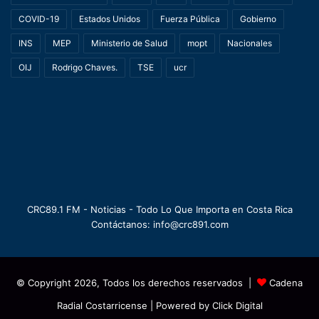
COVID-19
Estados Unidos
Fuerza Pública
Gobierno
INS
MEP
Ministerio de Salud
mopt
Nacionales
OIJ
Rodrigo Chaves.
TSE
ucr
CRC89.1 FM - Noticias - Todo Lo Que Importa en Costa Rica
Contáctanos: info@crc891.com
© Copyright 2026, Todos los derechos reservados |
Cadena
Radial Costarricense
| Powered by
Click Digital