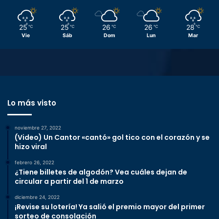
25
25
26
26
28
℃
℃
℃
℃
℃
Vie
Sáb
Dom
Lun
Mar
Lo más visto
noviembre 27, 2022
(Video) Un Cantor «cantó» gol tico con el corazón y se
hizo viral
febrero 26, 2022
¿Tiene billetes de algodón? Vea cuáles dejan de
circular a partir del 1 de marzo
diciembre 24, 2022
¡Revise su lotería! Ya salió el premio mayor del primer
sorteo de consolación