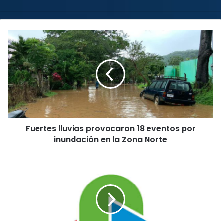
web
Fuertes
lluvias
provocaron
18
eventos
por
inundación
en
la
Fuertes lluvias provocaron 18 eventos por
Zona
Norte
inundación en la Zona Norte
UCCAEP
estima
correcta
la
actualización
salarial