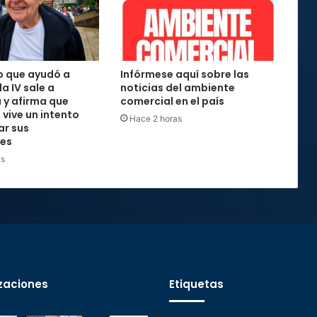
o que ayudó a
Infórmese aquí sobre las
la IV sale a
noticias del ambiente
 y afirma que
comercial en el país
 vive un intento
Hace 2 horas
ar sus
nes
as
zaciones
Etiquetas