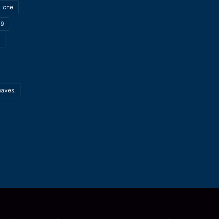
cne
19
haves.