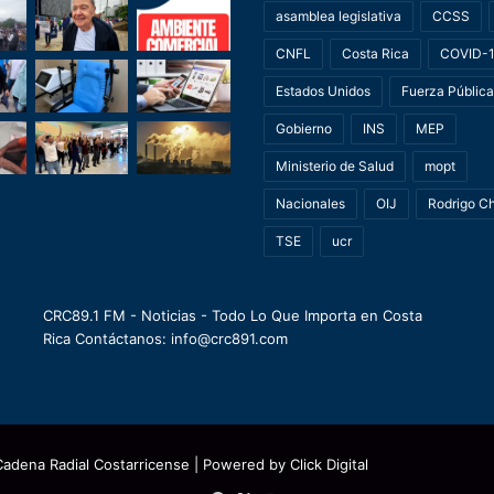
asamblea legislativa
CCSS
CNFL
Costa Rica
COVID-
Estados Unidos
Fuerza Pública
Gobierno
INS
MEP
Ministerio de Salud
mopt
Nacionales
OIJ
Rodrigo C
TSE
ucr
CRC89.1 FM - Noticias - Todo Lo Que Importa en Costa
Rica Contáctanos: info@crc891.com
Cadena Radial Costarricense
| Powered by
Click Digital