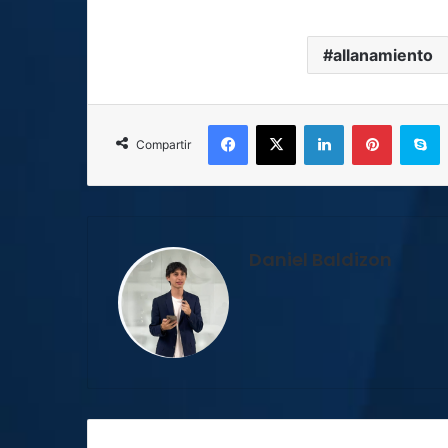
allanamiento
Facebook
X
LinkedIn
Pinterest
S
Compartir
Daniel Baldizon