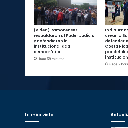
(Video) Ramonenses
Exdiputad
respaldaron al Poder Judicial
crear la Sa
y defendieron la
defenderla
institucionalidad
Costa Rica
democrática
por debilit
institucio
Hace 58 minutos
Hace 2 hor
Lo más visto
Actuali