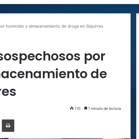
or homicidio y almacenamiento de droga en Siquirres
 sospechosos por
macenamiento de
res
110
1 minuto de lectura
ger
ompartir por correo electrónico
Imprimir