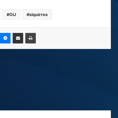
OIJ
siquirres
kype
Messenger
Compartir por correo electrónico
Imprimir