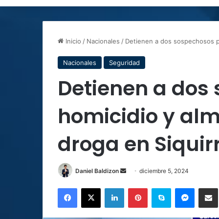
Inicio
/
Nacionales
/
Detienen a dos sospechosos p
Nacionales
Seguridad
Detienen a dos
homicidio y al
droga en Siquir
Send
Daniel Baldizon
diciembre 5, 2024
an
Facebook
X
LinkedIn
Pinterest
Skype
Messen
C
email