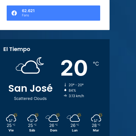
62.621
Fans
El Tiempo
20
℃
San José
20º - 20º
84%
3.13 km/h
Scattered Clouds
25
25
26
26
28
℃
℃
℃
℃
℃
Vie
Sáb
Dom
Lun
Mar