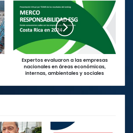
Expertos
evaluaron
a
las
empresas
nacionales
en
áreas
económicas,
Expertos evaluaron a las empresas
internas,
ambientales
nacionales en áreas económicas,
y
internas, ambientales y sociales
sociales