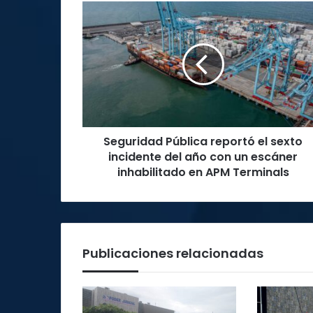
Seguridad
Pública
reportó
el
sexto
incidente
del
año
con
Seguridad Pública reportó el sexto
un
escáner
incidente del año con un escáner
inhabilitado
inhabilitado en APM Terminals
en
APM
Terminals
Publicaciones relacionadas