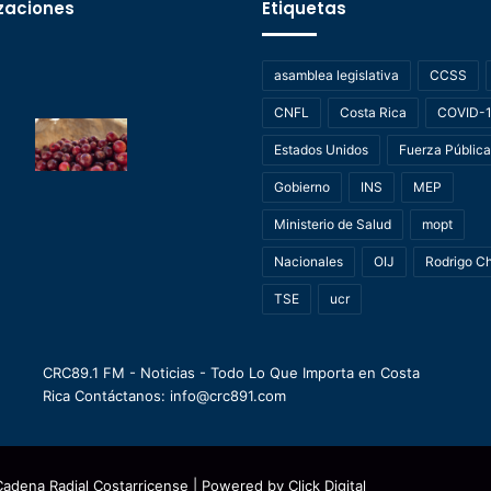
zaciones
Etiquetas
asamblea legislativa
CCSS
CNFL
Costa Rica
COVID-
Estados Unidos
Fuerza Pública
Gobierno
INS
MEP
Ministerio de Salud
mopt
Nacionales
OIJ
Rodrigo C
TSE
ucr
CRC89.1 FM - Noticias - Todo Lo Que Importa en Costa
Rica Contáctanos: info@crc891.com
Cadena Radial Costarricense
| Powered by
Click Digital