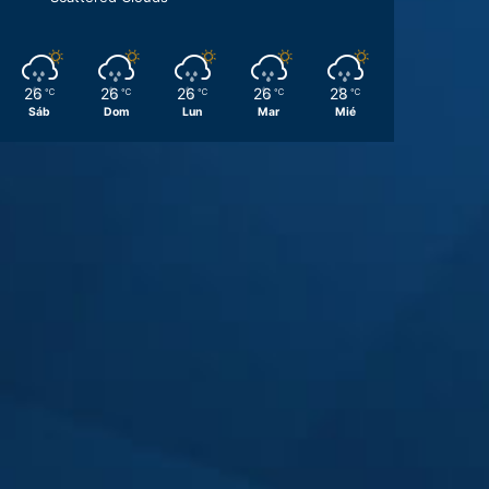
26
26
26
26
28
℃
℃
℃
℃
℃
Sáb
Dom
Lun
Mar
Mié