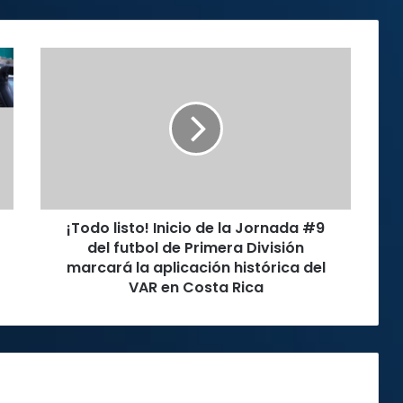
¡Todo
listo!
Inicio
de
la
Jornada
#9
del
futbol
¡Todo listo! Inicio de la Jornada #9
de
Primera
del futbol de Primera División
División
marcará la aplicación histórica del
marcará
VAR en Costa Rica
la
aplicación
histórica
del
VAR
en