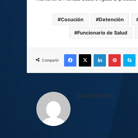
Cocución
Detención
Funcionario de Salud
Facebook
X
LinkedIn
Pinterest
S
Compartir
David Rivera