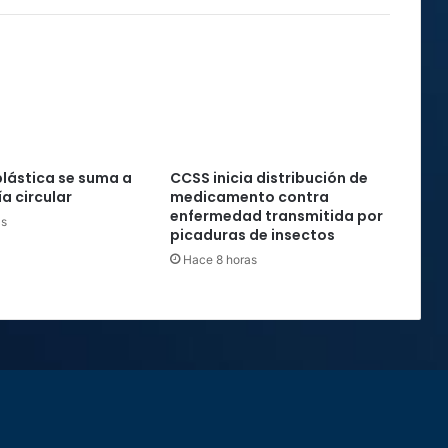
Costa
Rica
plástica se suma a
CCSS inicia distribución de
a circular
medicamento contra
enfermedad transmitida por
as
picaduras de insectos
Hace 8 horas