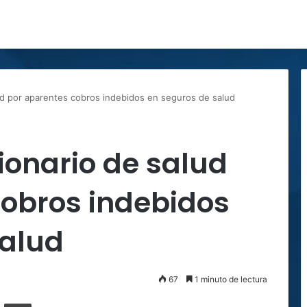
ud por aparentes cobros indebidos en seguros de salud
ionario de salud
cobros indebidos
salud
67
1 minuto de lectura
ger
ompartir por correo electrónico
Imprimir