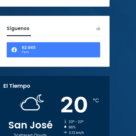
Síguenos
62.645
Fans
El Tiempo
20
℃
San José
20º - 20º
86%
3.13 km/h
Scattered Clouds