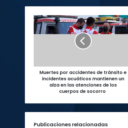
Muertes
por
accidentes
de
tránsito
e
incidentes
acuáticos
mantienen
Muertes por accidentes de tránsito e
un
alza
incidentes acuáticos mantienen un
en
alza en las atenciones de los
las
cuerpos de socorro
atenciones
de
los
cuerpos
de
Publicaciones relacionadas
socorro