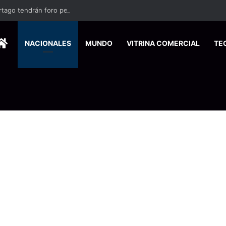
rtago tendrán foro permanente para presentar propuestas
HOME
NACIONALES
MUNDO
VITRINA COMERCIAL
TE