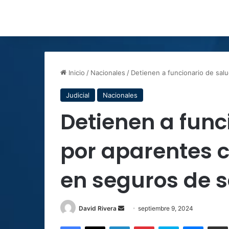
Inicio
/
Nacionales
/
Detienen a funcionario de sal
Judicial
Nacionales
Detienen a func
por aparentes 
en seguros de 
Send
David Rivera
septiembre 9, 2024
an
Facebook
X
LinkedIn
Pinterest
Skype
Messen
C