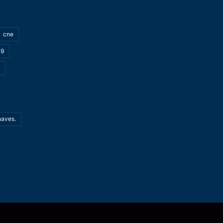
cne
19
haves.