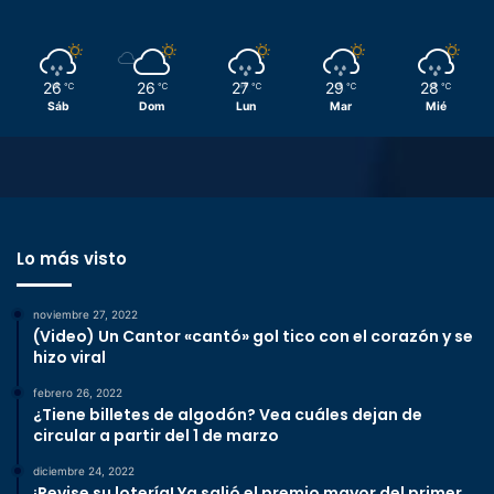
26
26
27
29
28
℃
℃
℃
℃
℃
Sáb
Dom
Lun
Mar
Mié
Lo más visto
noviembre 27, 2022
(Video) Un Cantor «cantó» gol tico con el corazón y se
hizo viral
febrero 26, 2022
¿Tiene billetes de algodón? Vea cuáles dejan de
circular a partir del 1 de marzo
diciembre 24, 2022
¡Revise su lotería! Ya salió el premio mayor del primer