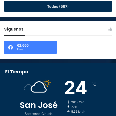
Todos (597)
Síguenos
62.660
Fans
El Tiempo
24
℃
San José
26º - 24º
77%
5.36 km/h
Scattered Clouds