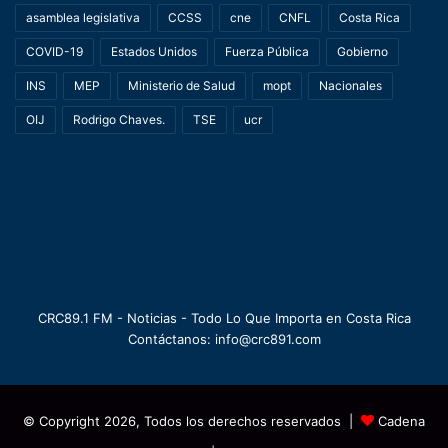
asamblea legislativa
CCSS
cne
CNFL
Costa Rica
COVID-19
Estados Unidos
Fuerza Pública
Gobierno
INS
MEP
Ministerio de Salud
mopt
Nacionales
OIJ
Rodrigo Chaves.
TSE
ucr
CRC89.1 FM - Noticias - Todo Lo Que Importa en Costa Rica
Contáctanos: info@crc891.com
© Copyright 2026, Todos los derechos reservados |
Cadena