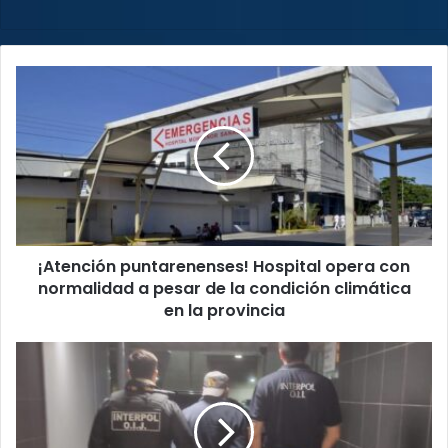
¡Atención
puntarenenses!
Hospital
opera
con
normalidad
a
pesar
de
¡Atención puntarenenses! Hospital opera con
la
condición
normalidad a pesar de la condición climática
climática
en la provincia
en
la
Extraditan
provincia
guatemalteco
requerido
por
autoridades