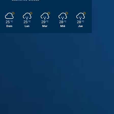
25
25
29
28
28
℃
℃
℃
℃
℃
Dom
Lun
Mar
Mié
Jue