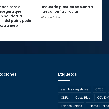
 opositora al
Industria plástica se suma a
asegura que
la economía circular
n política la
Hace 2 días
lir del país y pedir
 extranjero
zaciones
Etiquetas
asamblea legislativa
CCSS
CNFL
Costa Rica
COVID-
Estados Unidos
Fuerza Pública