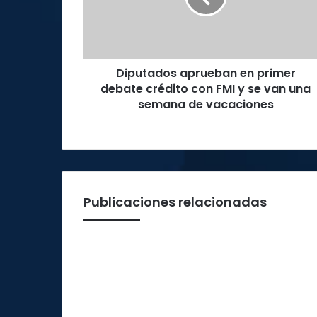
crédito
con
FMI
y
Diputados aprueban en primer
se
van
debate crédito con FMI y se van una
una
semana de vacaciones
semana
de
vacaciones
Publicaciones relacionadas