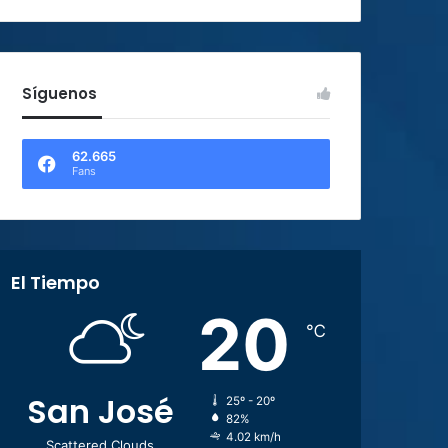
Síguenos
62.665
Fans
El Tiempo
20
℃
San José
25º - 20º
82%
4.02 km/h
Scattered Clouds