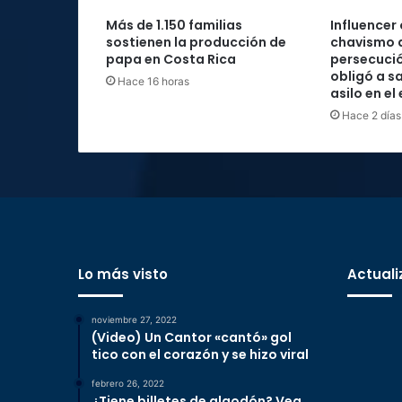
Más de 1.150 familias
Influencer
sostienen la producción de
chavismo 
papa en Costa Rica
persecució
obligó a sa
Hace 16 horas
asilo en el
Hace 2 días
Lo más visto
Actuali
noviembre 27, 2022
(Video) Un Cantor «cantó» gol
tico con el corazón y se hizo viral
febrero 26, 2022
¿Tiene billetes de algodón? Vea