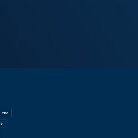
cne
19