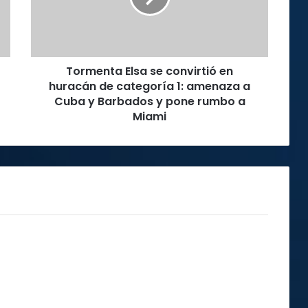
huracán
de
categoría
1:
Tormenta Elsa se convirtió en
amenaza
a
huracán de categoría 1: amenaza a
Cuba
Cuba y Barbados y pone rumbo a
y
Miami
Barbados
y
pone
rumbo
a
Miami