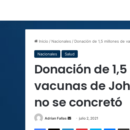
Inicio
/
Nacionales
/
Donación de 1,5 millones de 
Nacionales
Salud
Donación de 1,5
vacunas de Jo
no se concretó
Send
Adrian Fallas
julio 2, 2021
an
Facebook
X
LinkedIn
Pinterest
Skype
Messen
C