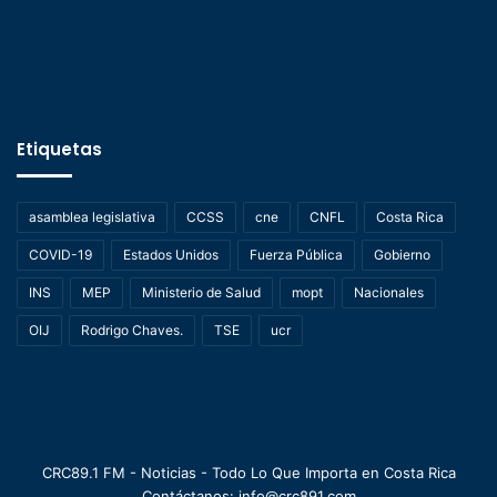
Etiquetas
asamblea legislativa
CCSS
cne
CNFL
Costa Rica
COVID-19
Estados Unidos
Fuerza Pública
Gobierno
INS
MEP
Ministerio de Salud
mopt
Nacionales
OIJ
Rodrigo Chaves.
TSE
ucr
CRC89.1 FM - Noticias - Todo Lo Que Importa en Costa Rica
Contáctanos: info@crc891.com