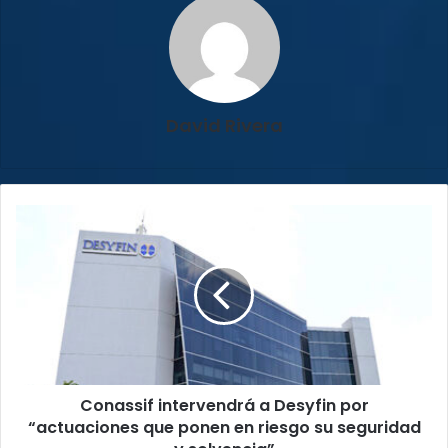
David Rivera
Conassif
intervendrá
a
Desyfin
por
“actuaciones
que
ponen
en
Conassif intervendrá a Desyfin por
riesgo
su
“actuaciones que ponen en riesgo su seguridad
seguridad