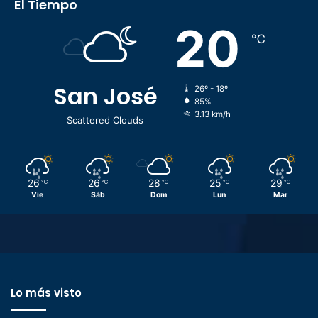
El Tiempo
20
℃
San José
26º - 18º
85%
3.13 km/h
Scattered Clouds
26
26
28
25
29
℃
℃
℃
℃
℃
Vie
Sáb
Dom
Lun
Mar
Lo más visto