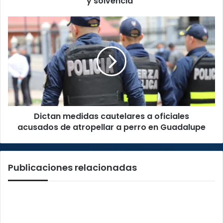
y solvencia”
y
solvencia”
Dictan
medidas
cautelares
a
oficiales
acusados
de
atropellar
a
Dictan medidas cautelares a oficiales
perro
en
acusados de atropellar a perro en Guadalupe
Guadalupe
Publicaciones relacionadas