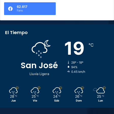
62.617
Fans
El Tiempo
19
℃
San José
28º - 18º
94%
0.45 km/h
Lluvia Ligera
28
25
24
26
25
℃
℃
℃
℃
℃
Jue
Vie
Sáb
Dom
Lun