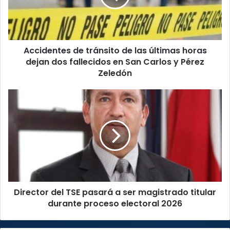
últimas
horas
dejan
dos
Accidentes de tránsito de las últimas horas
fallecidos
en
dejan dos fallecidos en San Carlos y Pérez
San
Zeledón
Carlos
y
Director
Pérez
del
Zeledón
TSE
pasará
a
ser
magistrado
titular
durante
Director del TSE pasará a ser magistrado titular
proceso
electoral
durante proceso electoral 2026
2026