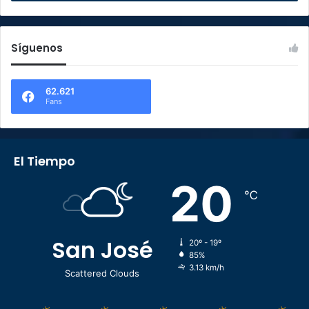
Síguenos
62.621
Fans
El Tiempo
20
℃
San José
20º - 19º
85%
3.13 km/h
Scattered Clouds