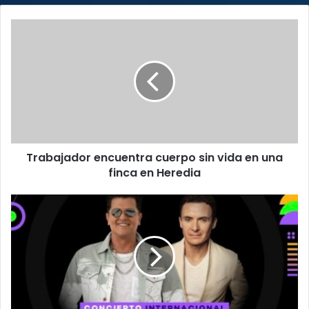
Trabajador
encuentra
cuerpo
sin
vida
en
una
finca
en
Trabajador encuentra cuerpo sin vida en una
Heredia
finca en Heredia
Carlos
Vives
regresa
a
Costa
Rica
junto
a