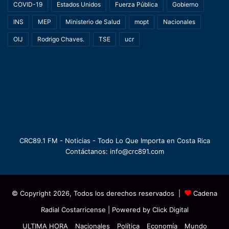
COVID-19
Estados Unidos
Fuerza Pública
Gobierno
INS
MEP
Ministerio de Salud
mopt
Nacionales
OIJ
Rodrigo Chaves.
TSE
ucr
CRC89.1 FM - Noticias - Todo Lo Que Importa en Costa Rica
Contáctanos: info@crc891.com
© Copyright 2026, Todos los derechos reservados |
Cadena
Radial Costarricense
| Powered by
Click Digital
ULTIMA HORA
Nacionales
Política
Economía
Mundo