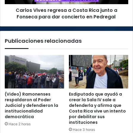
Fonseca
Carlos Vives regresa a Costa Rica junto a
para
dar
Fonseca para dar concierto en Pedregal
concierto
en
Pedregal
Publicaciones relacionadas
(Video) Ramonenses
Exdiputado que ayudó a
respaldaron al Poder
crear la Sala IV sale a
Judicial y defendieron la
defenderla y afirma que
institucionalidad
Costa Rica vive un intento
democrática
por debilitar sus
instituciones
Hace 2 horas
Hace 3 horas