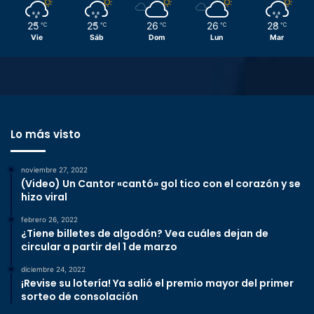
25
25
26
26
28
℃
℃
℃
℃
℃
Vie
Sáb
Dom
Lun
Mar
Lo más visto
noviembre 27, 2022
(Video) Un Cantor «cantó» gol tico con el corazón y se
hizo viral
febrero 26, 2022
¿Tiene billetes de algodón? Vea cuáles dejan de
circular a partir del 1 de marzo
diciembre 24, 2022
¡Revise su lotería! Ya salió el premio mayor del primer
sorteo de consolación