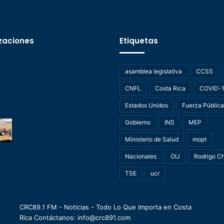
zaciones
Etiquetas
asamblea legislativa
CCSS
CNFL
Costa Rica
COVID-
Estados Unidos
Fuerza Pública
Gobierno
INS
MEP
Ministerio de Salud
mopt
Nacionales
OIJ
Rodrigo C
TSE
ucr
CRC89.1 FM - Noticias - Todo Lo Que Importa en Costa
Rica Contáctanos: info@crc891.com