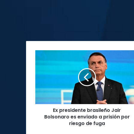
Ex
presidente
brasileño
Jair
Bolsonaro
es
enviado
a
prisión
Ex presidente brasileño Jair
por
riesgo
Bolsonaro es enviado a prisión por
de
riesgo de fuga
fuga