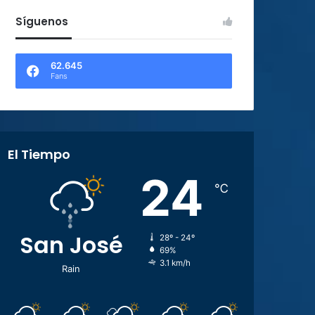
Síguenos
62.645
Fans
El Tiempo
24
℃
San José
28º - 24º
69%
3.1 km/h
Rain