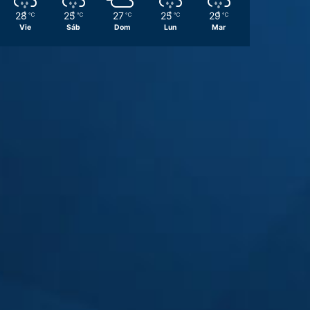
28
25
27
25
29
℃
℃
℃
℃
℃
Vie
Sáb
Dom
Lun
Mar