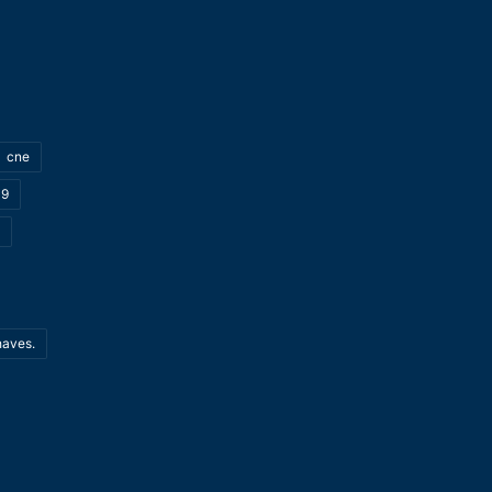
cne
19
haves.