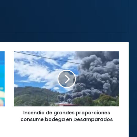
Incendio
de
grandes
proporciones
consume
bodega
en
Desamparados
Incendio de grandes proporciones
consume bodega en Desamparados