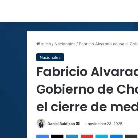
Inicio
/
Nacionales
/
Fabricio Alvarado acusa al Go
Nacionales
Fabricio Alvara
Gobierno de Ch
el cierre de med
Send
Daniel Baldizon
noviembre 23, 2025
an
Facebook
X
LinkedIn
Pinterest
Skype
Messen
C