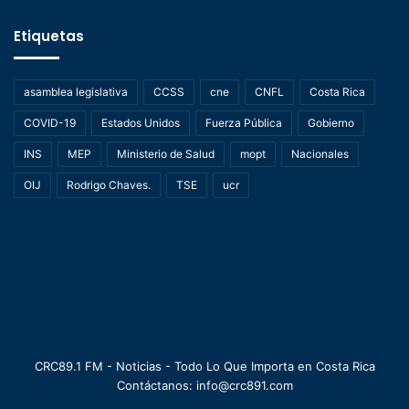
Etiquetas
asamblea legislativa
CCSS
cne
CNFL
Costa Rica
COVID-19
Estados Unidos
Fuerza Pública
Gobierno
INS
MEP
Ministerio de Salud
mopt
Nacionales
OIJ
Rodrigo Chaves.
TSE
ucr
CRC89.1 FM - Noticias - Todo Lo Que Importa en Costa Rica
Contáctanos: info@crc891.com