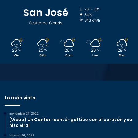
San José
20º - 20º
84%
3.13 km/h
Scattered Clouds
25
25
26
26
28
℃
℃
℃
℃
℃
Vie
Sáb
Dom
Lun
Mar
Lo más visto
noviembre 27, 2022
(Video) Un Cantor «cantó» gol tico con el corazón y se
hizo viral
febrero 26, 2022