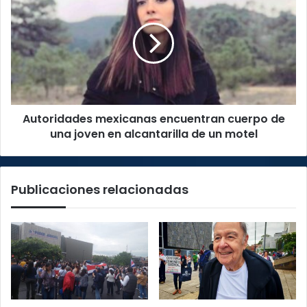
mexicanas
encuentran
cuerpo
de
una
joven
en
alcantarilla
Autoridades mexicanas encuentran cuerpo de
de
un
una joven en alcantarilla de un motel
motel
Publicaciones relacionadas