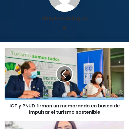
Sheyla Paniagua
Sitio
web
ICT
y
PNUD
firman
un
memorando
en
busca
de
ICT y PNUD firman un memorando en busca de
impulsar
el
impulsar el turismo sostenible
turismo
sostenible
Autoridades