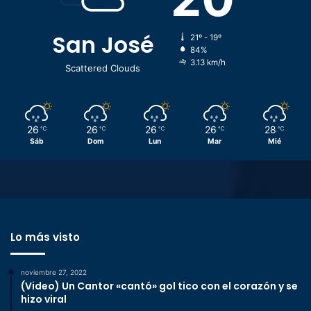
San José
21º - 19º
84%
3.13 km/h
Scattered Clouds
26
26
26
26
28
℃
℃
℃
℃
℃
Sáb
Dom
Lun
Mar
Mié
Lo más visto
noviembre 27, 2022
(Video) Un Cantor «cantó» gol tico con el corazón y se
hizo viral