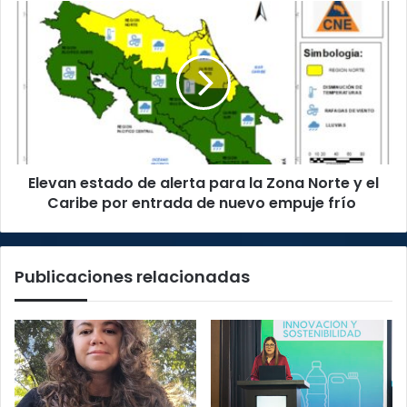
Elevan
estado
de
alerta
para
la
Zona
Norte
y
Elevan estado de alerta para la Zona Norte y el
el
Caribe
Caribe por entrada de nuevo empuje frío
por
entrada
de
Publicaciones relacionadas
nuevo
empuje
frío