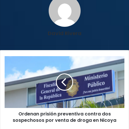
David Rivera
Ordenan
prisión
preventiva
contra
dos
sospechosos
por
venta
de
Ordenan prisión preventiva contra dos
droga
en
sospechosos por venta de droga en Nicoya
Nicoya