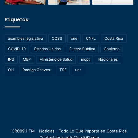
Etiquetas
asamblea legislativa
CCSS
cne
CNFL
Costa Rica
COVID-19
Estados Unidos
Fuerza Pública
Gobierno
INS
MEP
Ministerio de Salud
mopt
Nacionales
OIJ
Rodrigo Chaves.
TSE
ucr
CRC89.1 FM - Noticias - Todo Lo Que Importa en Costa Rica
Contáctanos: info@crc891.com