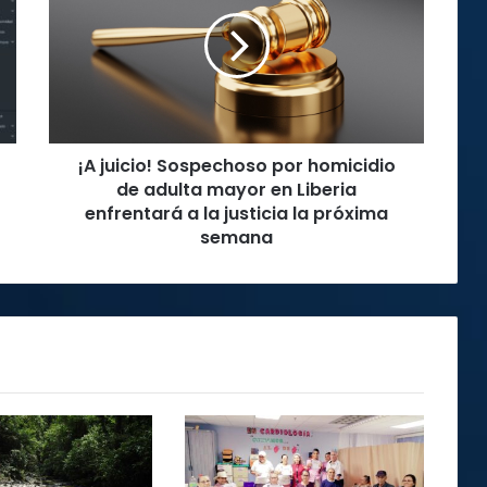
Sospechoso
por
homicidio
de
adulta
mayor
en
¡A juicio! Sospechoso por homicidio
Liberia
enfrentará
de adulta mayor en Liberia
a
enfrentará a la justicia la próxima
la
semana
justicia
la
próxima
semana