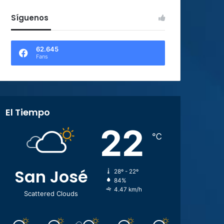
Síguenos
62.645
Fans
El Tiempo
22
℃
San José
28º - 22º
84%
4.47 km/h
Scattered Clouds