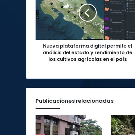
digital
permite
el
análisis
del
estado
y
Nueva plataforma digital permite el
rendimiento
de
análisis del estado y rendimiento de
los
los cultivos agrícolas en el país
cultivos
agrícolas
en
el
país
Publicaciones relacionadas