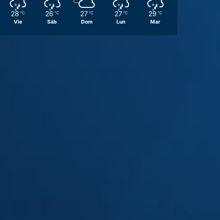
28
26
27
27
29
℃
℃
℃
℃
℃
Vie
Sáb
Dom
Lun
Mar