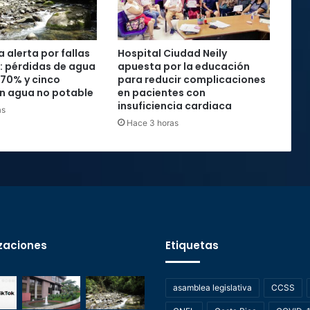
 alerta por fallas
Hospital Ciudad Neily
: pérdidas de agua
apuesta por la educación
 70% y cinco
para reducir complicaciones
n agua no potable
en pacientes con
insuficiencia cardiaca
as
Hace 3 horas
zaciones
Etiquetas
asamblea legislativa
CCSS