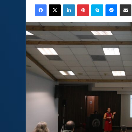
an
Facebook
X
LinkedIn
Pinterest
Skype
Messen
C
email