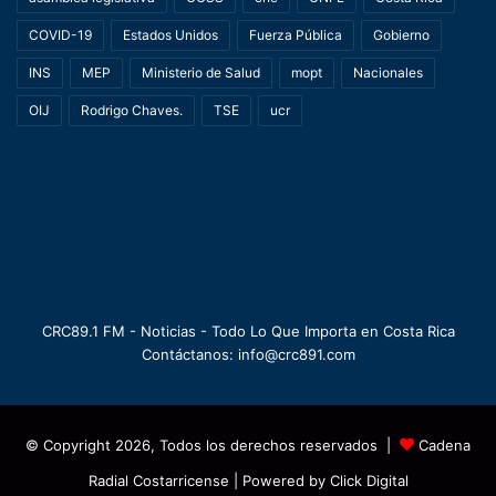
COVID-19
Estados Unidos
Fuerza Pública
Gobierno
INS
MEP
Ministerio de Salud
mopt
Nacionales
OIJ
Rodrigo Chaves.
TSE
ucr
CRC89.1 FM - Noticias - Todo Lo Que Importa en Costa Rica
Contáctanos: info@crc891.com
© Copyright 2026, Todos los derechos reservados |
Cadena
Radial Costarricense
| Powered by
Click Digital