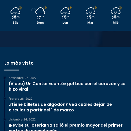
25
27
25
29
28
℃
℃
℃
℃
℃
Sáb
Dom
Lun
Mar
Mié
Lo más visto
noviembre 27, 2022
(Video) Un Cantor «cantó» gol tico con el corazón y se
hizo viral
febrero 26, 2022
¿Tiene billetes de algodón? Vea cuáles dejan de
circular a partir del 1 de marzo
diciembre 24, 2022
¡Revise su lotería! Ya salió el premio mayor del primer
sorteo de consolación