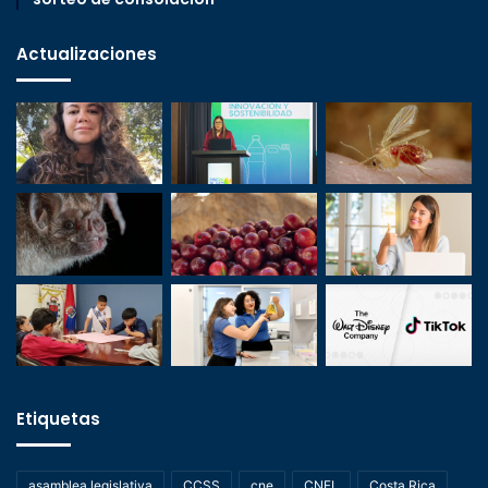
Actualizaciones
Etiquetas
asamblea legislativa
CCSS
cne
CNFL
Costa Rica