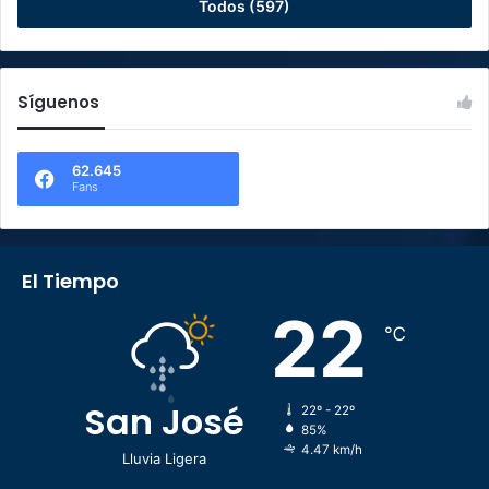
Todos (597)
Síguenos
62.645
Fans
El Tiempo
22
℃
San José
22º - 22º
85%
4.47 km/h
Lluvia Ligera