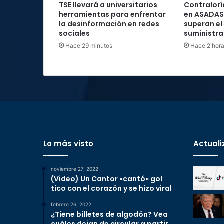
TSE llevará a universitarios
Contraloría
herramientas para enfrentar
en ASADAS
la desinformación en redes
superan el
sociales
suministra
Hace 29 minutos
Hace 2 hor
Lo más visto
Actuali
noviembre 27, 2022
(Video) Un Cantor «cantó» gol
tico con el corazón y se hizo viral
febrero 26, 2022
¿Tiene billetes de algodón? Vea