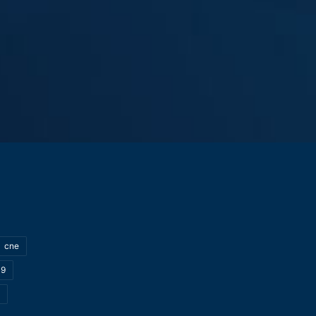
cne
19