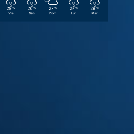
29
26
27
27
29
℃
℃
℃
℃
℃
Vie
Sáb
Dom
Lun
Mar