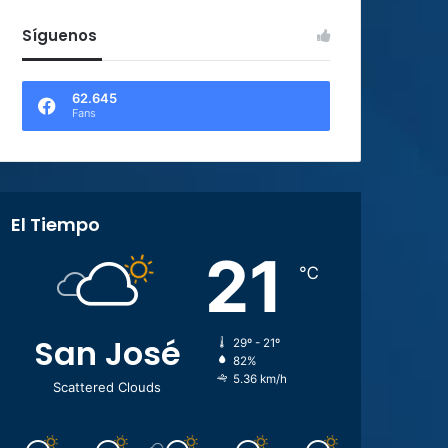
Síguenos
62.645
Fans
El Tiempo
21
℃
San José
29º - 21º
82%
5.36 km/h
Scattered Clouds