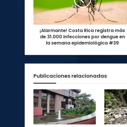
más
de
31.000
infecciones
por
¡Alarmante! Costa Rica registra más
dengue
en
de 31.000 infecciones por dengue en
la
la semana epidemiológica #39
semana
epidemiológica
#39
Publicaciones relacionadas