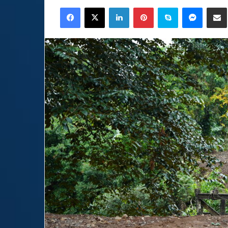
an
Facebook
X
LinkedIn
Pinterest
Skype
Messen
C
email