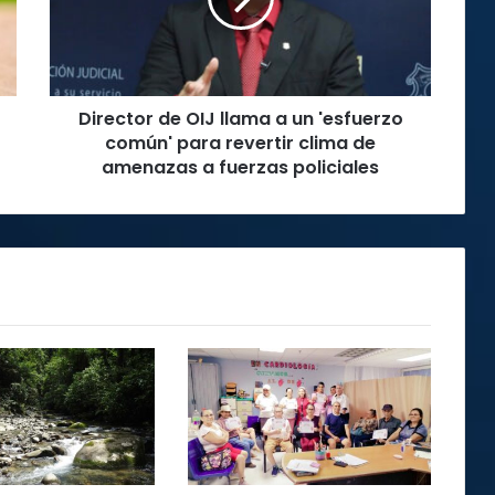
a
un
'esfuerzo
común'
para
Director de OIJ llama a un 'esfuerzo
revertir
clima
común' para revertir clima de
de
amenazas a fuerzas policiales
amenazas
a
fuerzas
policiales