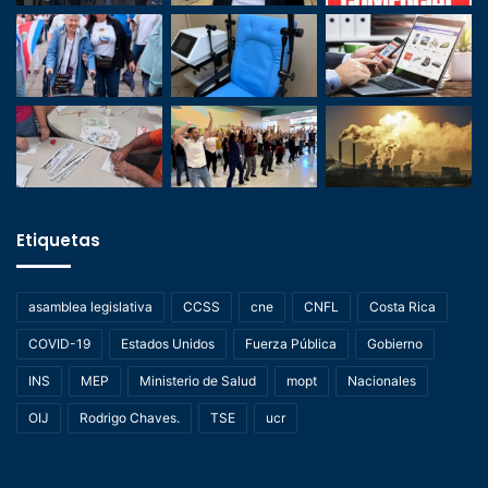
Etiquetas
asamblea legislativa
CCSS
cne
CNFL
Costa Rica
COVID-19
Estados Unidos
Fuerza Pública
Gobierno
INS
MEP
Ministerio de Salud
mopt
Nacionales
OIJ
Rodrigo Chaves.
TSE
ucr