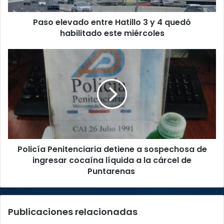
habilitado
Paso elevado entre Hatillo 3 y 4 quedó
este
miércoles
habilitado este miércoles
Policía
Penitenciaria
detiene
a
sospechosa
de
ingresar
cocaína
líquida
Policía Penitenciaria detiene a sospechosa de
a
la
ingresar cocaína líquida a la cárcel de
cárcel
Puntarenas
de
Puntarenas
Publicaciones relacionadas