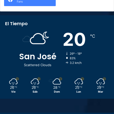
Fans
El Tiempo
20
℃
San José
26º - 18º
83%
3.2 km/h
Scattered Clouds
26
26
28
25
29
℃
℃
℃
℃
℃
Vie
Sáb
Dom
Lun
Mar