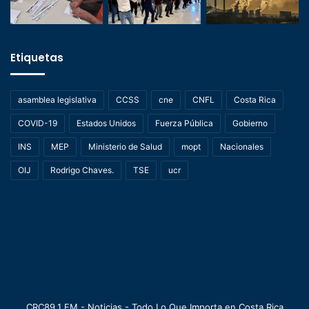
Etiquetas
asamblea legislativa
CCSS
cne
CNFL
Costa Rica
COVID-19
Estados Unidos
Fuerza Pública
Gobierno
INS
MEP
Ministerio de Salud
mopt
Nacionales
OIJ
Rodrigo Chaves.
TSE
ucr
CRC89.1 FM - Noticias - Todo Lo Que Importa en Costa Rica