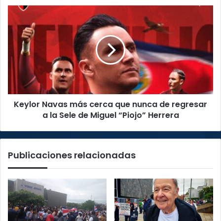
Keylor
Navas
más
cerca
que
nunca
de
regresar
a
Keylor Navas más cerca que nunca de regresar
la
Sele
a la Sele de Miguel “Piojo” Herrera
de
Miguel
“Piojo”
Publicaciones relacionadas
Herrera