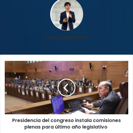
Daniel Baldizon
Presidencia
del
congreso
instala
comisiones
plenas
para
último
año
Presidencia del congreso instala comisiones
legislativo
plenas para último año legislativo