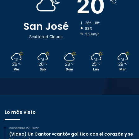
20
℃
San José
26º - 18º
83%
3.2 km/h
Scattered Clouds
26
26
28
25
29
℃
℃
℃
℃
℃
Vie
Sáb
Dom
Lun
Mar
Lo más visto
noviembre 27, 2022
(Video) Un Cantor «cantó» gol tico con el corazón y se